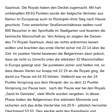
Saarlouis. Die Royals haben den Deckel zugemacht. Mit hart
umkämpften 69:63 Punkten wurde der belgische Vertreter aus
Namur im Europacup auch im Rückspiel ohne Sieg nach Hause
geschickt. Trotz winterlicher Straßenverhältnisse weilten rund
800 Besucher in der Sporthalle im Stadtgarten und feuerten die
heimische Mannschaft an. Von Anfang an zeigten die Damen
des TV Royals Saarlouis, dass sie nichts anbrennen lassen
wollten und brachten das erste Viertel sicher mit 22:14 über die
Zeit. Im zweiten Viertel bewiesen die Belgierinnen dann jedoch,
dass sie nicht zu Unrecht unter die stärksten 32 Mannschaften
in Europa gelangt sind. Sie punkteten sicher und hielten mit, so
dass dieses Viertel nur knapp mit 22:19 an die Royals ging, die
damit zur Pause mit 44:33 führten. Vielleicht war es der 24
Punkte Vorsprung aus dem Hinspiel, der zu dem 11 Punkte
Vorsprung zur Pause kam, nach der Pause war bei den Royals
„Sand im Getriebe“, viele Würfe wurden vergeben. In dieser
Phase hatten die Belgierinnen ihre stärksten Momente und
sicherten sich das dritte Viertel klar mit 20:9 – plötzlich herrschte
Gleichstand 53:53. Dies weckte wohl den Kampfgeist und