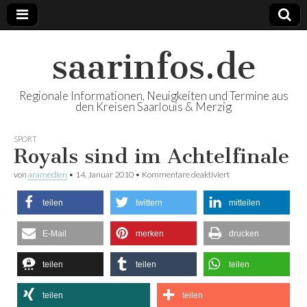
saarinfos.de
Regionale Informationen, Neuigkeiten und Termine aus
den Kreisen Saarlouis & Merzig
SPORT
Royals sind im Achtelfinale
von
aramedien
•
14. Januar 2010
•
Kommentare deaktiviert
für Royals sind im
Achtelfinale
teilen
twittern
mitteilen
E-Mail
merken
drucken
teilen
teilen
teilen
teilen
teilen