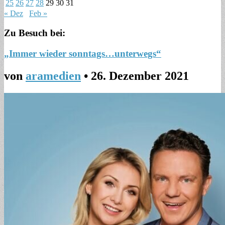
25
26
27
28
29
30
31
« Dez
Feb »
Zu Besuch bei:
„Immer wieder sonntags…unterwegs“
von
aramedien
•
26. Dezember 2021