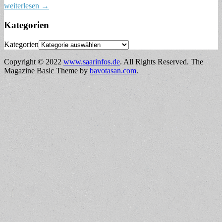
weiterlesen →
Kategorien
Kategorien
Copyright © 2022
www.saarinfos.de
. All Rights Reserved.
The
Magazine Basic Theme by
bavotasan.com
.