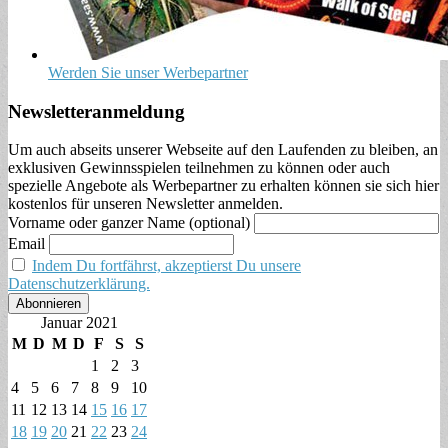
Werden Sie unser Werbepartner
Newsletteranmeldung
Um auch abseits unserer Webseite auf den Laufenden zu bleiben, an
exklusiven Gewinnsspielen teilnehmen zu können oder auch
spezielle Angebote als Werbepartner zu erhalten können sie sich hier
kostenlos für unseren Newsletter anmelden.
Vorname oder ganzer Name (optional)
Email
Indem Du fortfährst, akzeptierst Du unsere
Datenschutzerklärung.
Januar 2021
M
D
M
D
F
S
S
1
2
3
4
5
6
7
8
9
10
11
12
13
14
15
16
17
18
19
20
21
22
23
24