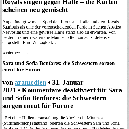
Royals siegen gegen Halle – die Karten
scheinen neu gemischt
Angekündigt war das Spiel den Lions aus Halle und den Royals
Saarlouis als eine der vorentscheidenden Partie in Sachen Abstieg.
Nervosität und eine gewisse Härte stand also zu erwarten. Von
beiden Trainern waren die Mannschaften zunächst defensiv
eingestellt. Eine Winzigkeit…
weiterlesen →
Sara und Sofia Benfares: die Schwestern sorgen
eneut für Furore
von
aramedien
•
31. Januar
2021
•
Kommentare deaktiviert
für Sara
und Sofia Benfares: die Schwestern
sorgen eneut für Furore
Bei einer Hallenveranstaltung,die kürzlich in Miramas
(Südfrankreich) stattfand, feierten die Schwestern Sara und Sofia
Benfares (LC Rehlingen) neue Bestzeiten über 3.000 Meter. In dem