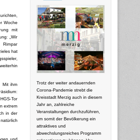
richten,
 er Woche
rung mit
ung: „Wir
n Rimpar
ieles hat
sspieler,
eiterhin
Trotz der weiter andauernden
 Mit ihm
Corona-Pandemie strebt die
räsidium:
Kreisstadt Merzig auch in diesem
 HGS-Tor
Jahr an, zahlreiche
in extrem
Veranstaltungen durchzuführen,
ch in der
um somit der Bevölkerung ein
türlich
attraktives und
abwechslungsreiches Programm
zogen und