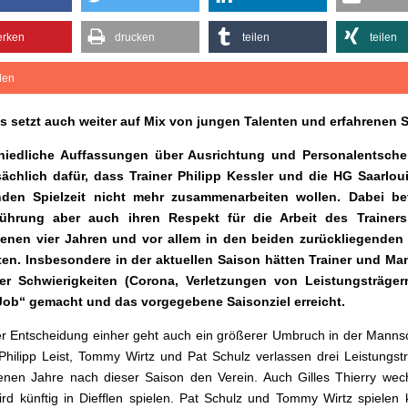
rken
drucken
teilen
teilen
ilen
s setzt auch weiter auf Mix von jungen Talenten und erfahrenen S
hiedliche Auffassungen über Ausrichtung und Personalentsch
sächlich dafür, dass Trainer Philipp Kessler und die HG Saarloui
en Spielzeit nicht mehr zusammenarbeiten wollen. Dabei be
führung aber auch ihren Respekt für die Arbeit des Trainer
enen vier Jahren und vor allem in den beiden zurückliegenden
iten. Insbesondere in der aktuellen Saison hätten Trainer und Ma
ller Schwierigkeiten (Corona, Verletzungen von Leistungsträger
Job“ gemacht und das vorgegebene Saisonziel erreicht.
er Entscheidung einher geht auch ein größerer Umbruch in der Mannsc
Philipp Leist, Tommy Wirtz und Pat Schulz verlassen drei Leistungst
nen Jahre nach dieser Saison den Verein. Auch Gilles Thierry wec
wird künftig in Diefflen spielen. Pat Schulz und Tommy Wirtz spielen k