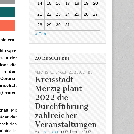
14
15
16
17
18
19
20
21
22
23
24
25
26
27
28
29
30
31
« Feb
pielern
eidungen
s in der
ZU BESUCH BEI:
tont die
s in den
VERANSTALTUNGEN
,
ZU BESUCH BEI
Kreisstadt
 Corona-
nnschaft
Merzig plant
n) einen
2022 die
Durchführung
haft. Mit
zahlreicher
räger der
Veranstaltungen
hselt das
ünftig in
von
aramedien
•
03. Februar 2022