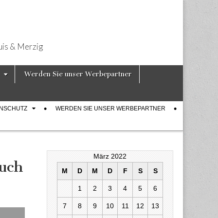
uis & Merzig
Werden Sie unser Werbepartner
ENSCHUTZ
WERDEN SIE UNSER WERBEPARTNER
März 2022
uch
M
D
M
D
F
S
S
1
2
3
4
5
6
7
8
9
10
11
12
13