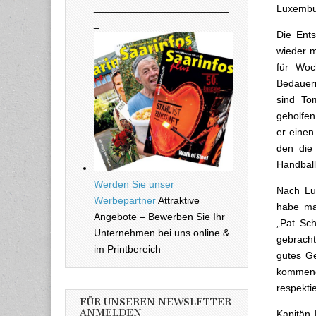
________________________
Luxembu
_
Die Ent
wieder m
für Woc
Bedauern
sind To
geholfen
er einen
den die
Handball
Werden Sie unser
Nach Lu
Werbepartner
Attraktive
habe man
Angebote – Bewerben Sie Ihr
„Pat Sc
Unternehmen bei uns online &
gebracht
im Printbereich
gutes Ge
kommend
respekti
FÜR UNSEREN NEWSLETTER
ANMELDEN
Kapitän 