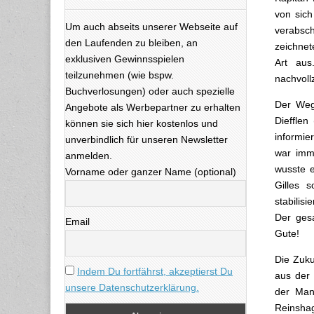
von sich
Um auch abseits unserer Webseite auf
verabsc
den Laufenden zu bleiben, an
zeichnet
exklusiven Gewinnsspielen
Art aus
teilzunehmen (wie bspw.
nachvoll
Buchverlosungen) oder auch spezielle
Der Weg
Angebote als Werbepartner zu erhalten
Diefflen
können sie sich hier kostenlos und
informie
unverbindlich für unseren Newsletter
war imme
anmelden.
wusste e
Vorname oder ganzer Name (optional)
Gilles 
stabilisie
Der gesa
Email
Gute!
Die Zuku
Indem Du fortfährst, akzeptierst Du
aus der 
unsere Datenschutzerklärung.
der Man
Reinsha