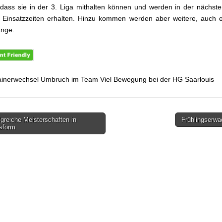
 dass sie in der 3. Liga mithalten können und werden in der nächst
t Einsatzzeiten erhalten. Hinzu kommen werden aber weitere, auch 
nge.
ainerwechsel Umbruch im Team Viel Bewegung bei der HG Saarlouis
greiche Meisterschaften in
Frühlingserw
gsnavigation
sform