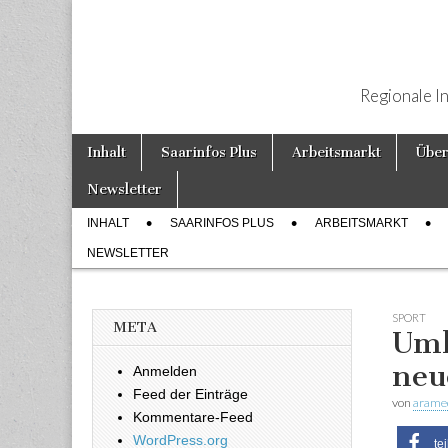
Regionale I
Weiter zum Inhalt
Inhalt
Saarinfos Plus
Arbeitsmarkt
Über
Hauptmenü
Newsletter
INHALT
SAARINFOS PLUS
ARBEITSMARKT
Untermenü
NEWSLETTER
SPORT
META
Umb
neu
Anmelden
Feed der Einträge
von
arame
Kommentare-Feed
WordPress.org
te