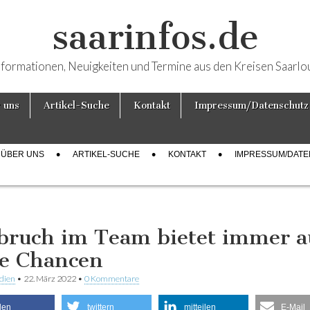
saarinfos.de
nformationen, Neuigkeiten und Termine aus den Kreisen Saarlo
 uns
Artikel-Suche
Kontakt
Impressum/Datenschutz
ÜBER UNS
ARTIKEL-SUCHE
KONTAKT
IMPRESSUM/DAT
ruch im Team bietet immer a
e Chancen
dien
•
22. März 2022
•
0 Kommentare
ilen
twittern
mitteilen
E-Mail