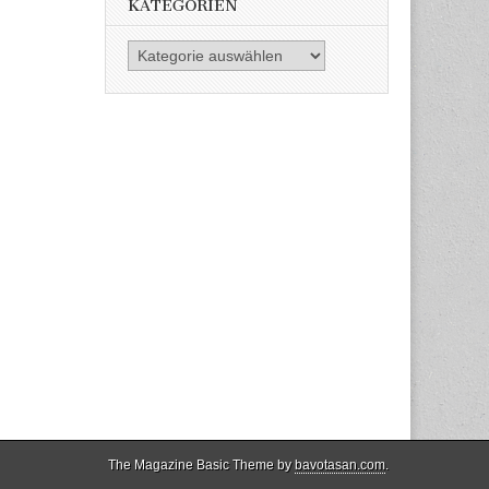
KATEGORIEN
Kategorien
The Magazine Basic Theme by
bavotasan.com
.