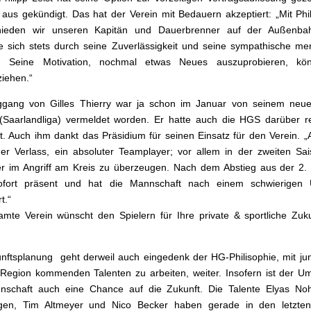
 aus gekündigt. Das hat der Verein mit Bedauern akzeptiert: „Mit Phil
hieden wir unseren Kapitän und Dauerbrenner auf der Außenbah
e sich stets durch seine Zuverlässigkeit und seine sympathische me
. Seine Motivation, nochmal etwas Neues auszuprobieren, kö
ziehen.“
gang von Gilles Thierry war ja schon im Januar von seinem neue
 (Saarlandliga) vermeldet worden. Er hatte auch die HGS darüber re
rt. Auch ihm dankt das Präsidium für seinen Einsatz für den Verein. „A
r Verlass, ein absoluter Teamplayer; vor allem in der zweiten Sai
r im Angriff am Kreis zu überzeugen. Nach dem Abstieg aus der 2.
sofort präsent und hat die Mannschaft nach einem schwierigen
rt.“
mte Verein wünscht den Spielern für Ihre private & sportliche Zuku
nftsplanung geht derweil auch eingedenk der HG-Philisophie, mit j
Region kommenden Talenten zu arbeiten, weiter. Insofern ist der U
nschaft auch eine Chance auf die Zukunft. Die Talente Elyas Noh
gen, Tim Altmeyer und Nico Becker haben gerade in den letzten