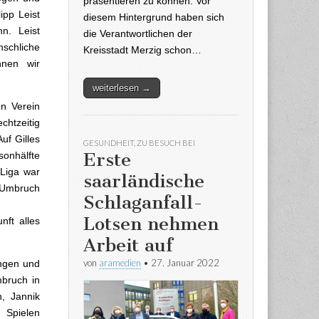
präsentieren zu können. Vor
ipp Leist
diesem Hintergrund haben sich
n. Leist
die Verantwortlichen der
nschliche
Kreisstadt Merzig schon…
nnen wir
weiterlesen →
n Verein
chtzeitig
uf Gilles
GESUNDHEIT
,
ZU BESUCH BEI
Erste
sonhälfte
 Liga war
saarländische
 Umbruch
Schlaganfall-
Lotsen nehmen
nft alles
Arbeit auf
von
aramedien
•
27. Januar 2022
ungen und
mbruch in
, Jannik
 Spielen