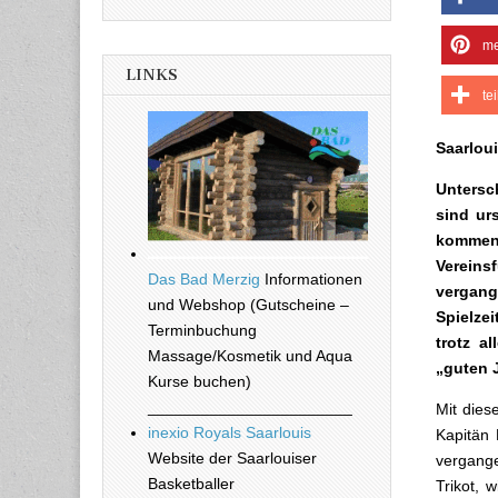
me
LINKS
te
Saarloui
Untersc
sind ur
kommend
Vereins
Das Bad Merzig
Informationen
vergang
und Webshop (Gutscheine –
Spielze
Terminbuchung
trotz a
Massage/Kosmetik und Aqua
„guten 
Kurse buchen)
_______________________
Mit dies
inexio Royals Saarlouis
Kapitän 
Website der Saarlouiser
vergange
Basketballer
Trikot, 