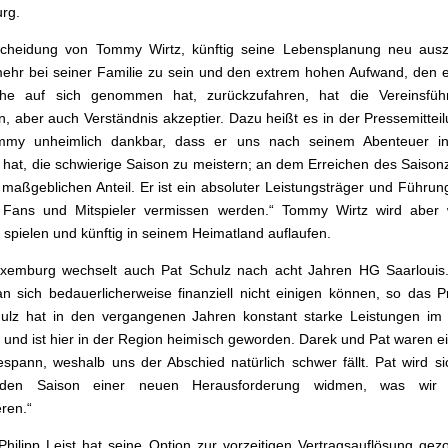
rg.
scheidung von Tommy Wirtz, künftig seine Lebensplanung neu auszu
ehr bei seiner Familie zu sein und den extrem hohen Aufwand, den
he auf sich genommen hat, zurückzufahren, hat die Vereinsfüh
, aber auch Verständnis akzeptier. Dazu heißt es in der Pressemitteil
mmy unheimlich dankbar, dass er uns nach seinem Abenteuer i
 hat, die schwierige Saison zu meistern; an dem Erreichen des Saisonz
 maßgeblichen Anteil. Er ist ein absoluter Leistungsträger und Führung
 Fans und Mitspieler vermissen werden.“ Tommy Wirtz wird aber w
 spielen und künftig in seinem Heimatland auflaufen.
xemburg wechselt auch Pat Schulz nach acht Jahren HG Saarlouis.
 sich bedauerlicherweise finanziell nicht einigen können, so das P
hulz hat in den vergangenen Jahren konstant starke Leistungen im
 und ist hier in der Region heimisch geworden. Darek und Pat waren e
spann, weshalb uns der Abschied natürlich schwer fällt. Pat wird si
en Saison einer neuen Herausforderung widmen, was wir na
eren.“
Philipp Leist hat seine Option zur vorzeitigen Vertragsauflösung ge