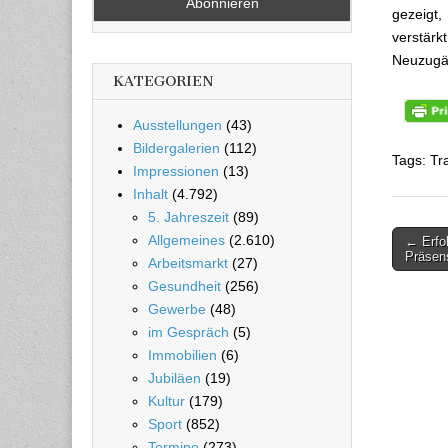
gezeigt,
verstärk
Neuzugä
KATEGORIEN
Ausstellungen
(43)
Bildergalerien
(112)
Tags: Tr
Impressionen
(13)
Inhalt
(4.792)
5. Jahreszeit
(89)
Allgemeines
(2.610)
← Erfol
Beitra
Präsen
Arbeitsmarkt
(27)
Gesundheit
(256)
Gewerbe
(48)
im Gespräch
(5)
Immobilien
(6)
Jubiläen
(19)
Kultur
(179)
Sport
(852)
Termine
(273)