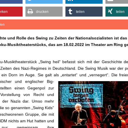
rken
drucken
teilen
teilen
ilen
hte und Rolle des Swing zu Zeiten der Nationalsozialisten ist da
oku-Musiktheaterstücks, das am 18.02.2022 im Theater am Ring ge
-Musiktheaterstück „Swing heil“ befasst sich mit der Geschichte d
 Zeiten des Nazi-Regimes in Deutschland. Die Swing Musik war der po
ein Dorn im Auge. Sie galt als „entartet“ und „vernegert“. Die frei
nischer und englischer Big-
tellten einen Gegenpol zur
 Vorstellung von Recht und
 der Nazis dar. Umso mehr
ie so genannten „Swing Kids“
eschworenen Gruppe, die mit
DM nichts am Hut hatten und
 nur gemeinsam ihre