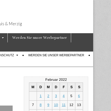
uis & Merzig
Werden Sie unser Werbepartner
ENSCHUTZ
WERDEN SIE UNSER WERBEPARTNER
Februar 2022
M
D
M
D
F
S
S
1
2
3
4
5
6
7
8
9
10
11
12
13