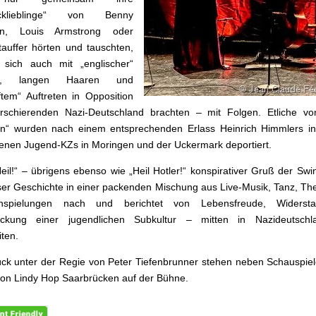
lacklieblinge“ von Benny
n, Louis Armstrong oder
auffer hörten und tauschten,
 sich auch mit „englischer“
ng, langen Haaren und
aftem“ Auftreten in Opposition
schierenden Nazi-Deutschland brachten – mit Folgen. Etliche vo
rn“ wurden nach einem entsprechenden Erlass Heinrich Himmlers in
enen Jugend-KZs in Moringen und der Uckermark deportiert.
eil!“ – übrigens ebenso wie „Heil Hotler!“ konspirativer Gruß der Swi
ser Geschichte in einer packenden Mischung aus Live-Musik, Tanz, Th
inspielungen nach und berichtet von Lebensfreude, Widers
ückung einer jugendlichen Subkultur – mitten in Nazideutsch
iten.
ck unter der Regie von Peter Tiefenbrunner stehen neben Schauspie
on Lindy Hop Saarbrücken auf der Bühne.