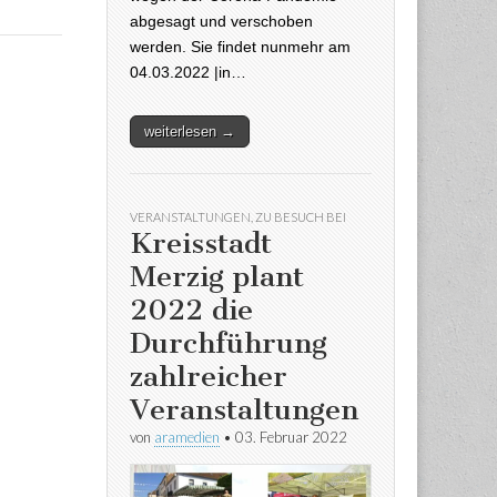
abgesagt und verschoben
werden. Sie findet nunmehr am
04.03.2022 |in…
weiterlesen →
VERANSTALTUNGEN
,
ZU BESUCH BEI
Kreisstadt
Merzig plant
2022 die
Durchführung
zahlreicher
Veranstaltungen
von
aramedien
•
03. Februar 2022