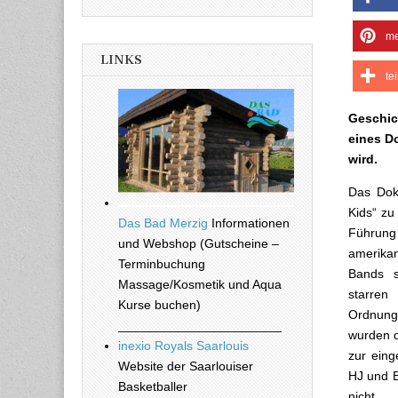
me
LINKS
te
Geschic
eines D
wird.
Das Doku
Kids“ zu
Das Bad Merzig
Informationen
Führung 
und Webshop (Gutscheine –
amerika
Terminbuchung
Bands s
Massage/Kosmetik und Aqua
starren
Kurse buchen)
Ordnung
_______________________
wurden d
inexio Royals Saarlouis
zur eing
Website der Saarlouiser
HJ und B
Basketballer
nicht