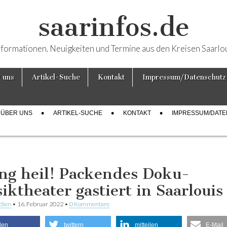
saarinfos.de
nformationen, Neuigkeiten und Termine aus den Kreisen Saarlo
 uns
Artikel-Suche
Kontakt
Impressum/Datenschutz
ÜBER UNS
ARTIKEL-SUCHE
KONTAKT
IMPRESSUM/DAT
ng heil! Packendes Doku-
iktheater gastiert in Saarlouis
dien
•
16. Februar 2022
•
0 Kommentare
ilen
twittern
mitteilen
E-Mail