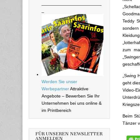
________________________
„Schel
_
Goodma
Teddy St
sondern
Kleidu
„lotterh
zum mar
„Swinge
geschaff
„Swing H
Werden Sie unser
geht die
Werbepartner
Attraktive
Video-E
Angebote – Bewerben Sie Ihr
Unterdr
Unternehmen bei uns online &
Kriegsze
im Printbereich
Beim Stü
Tänzer v
FÜR UNSEREN NEWSLETTER
ANMELDEN