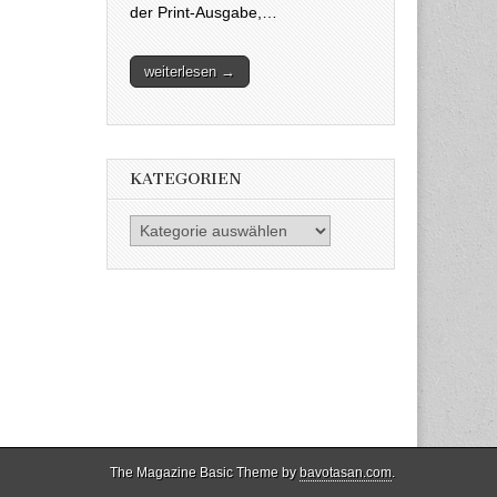
der Print-Ausgabe,…
weiterlesen →
KATEGORIEN
Kategorien
The Magazine Basic Theme by
bavotasan.com
.