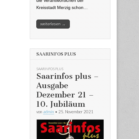
die Verantwortlichen der
Kreisstadt Merzig schon…
weiterlesen →
SAARINFOS PLUS
SAARINFOS PLUS
Saarinfos plus –
Ausgabe
Dezember 21 –
10. Jubiläum
von
admin
•
25. November 2021