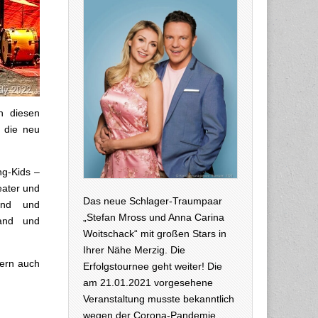
n diesen
 die neu
ng-Kids –
eater und
Das neue Schlager-Traumpaar
tand und
„Stefan Mross und Anna Carina
land und
Woitschack“ mit großen Stars in
Ihrer Nähe Merzig. Die
lern auch
Erfolgstournee geht weiter! Die
am 21.01.2021 vorgesehene
Veranstaltung musste bekanntlich
wegen der Corona-Pandemie