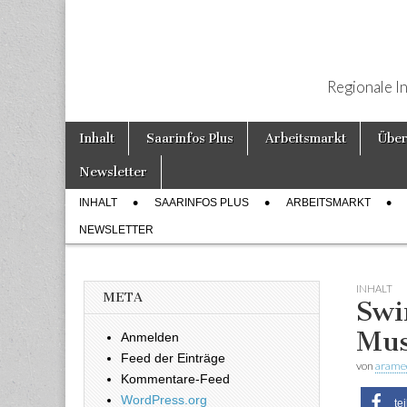
Regionale I
Weiter zum Inhalt
Inhalt
Saarinfos Plus
Arbeitsmarkt
Über
Hauptmenü
Newsletter
INHALT
SAARINFOS PLUS
ARBEITSMARKT
Untermenü
NEWSLETTER
INHALT
META
Swi
Mus
Anmelden
Feed der Einträge
von
arame
Kommentare-Feed
WordPress.org
te