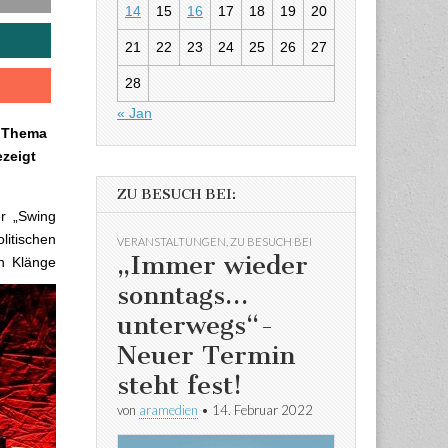
14
15
16
17
18
19
20
21
22
23
24
25
26
27
28
« Jan
s Thema
zeigt
ZU BESUCH BEI:
er „Swing
litischen
VERANSTALTUNGEN
,
ZU BESUCH BEI
„Immer wieder
en Klänge
sonntags…
unterwegs“-
Neuer Termin
steht fest!
von
aramedien
•
14. Februar 2022