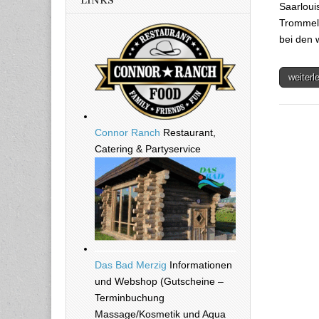
LINKS
Saarloui
Trommeln
bei den 
weiter
Connor Ranch
Restaurant,
Catering & Partyservice
Das Bad Merzig
Informationen
und Webshop (Gutscheine –
Terminbuchung
Massage/Kosmetik und Aqua