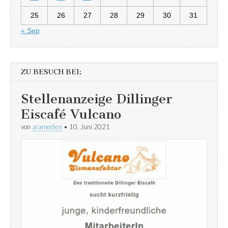
25
26
27
28
29
30
31
« Sep
ZU BESUCH BEI:
Stellenanzeige Dillinger
Eiscafé Vulcano
von
aramedien
•
10. Juni 2021