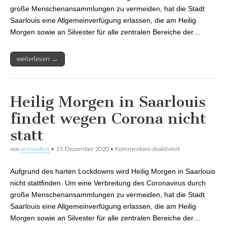
große Menschenansammlungen zu vermeiden, hat die Stadt
Saarlouis eine Allgemeinverfügung erlassen, die am Heilig
Morgen sowie an Silvester für alle zentralen Bereiche der…
weiterlesen →
Heilig Morgen in Saarlouis
findet wegen Corona nicht
statt
von
aramedien
•
19. Dezember 2020
•
Kommentare deaktiviert
für Heilig Morgen
in Saarlouis findet
wegen Corona
Aufgrund des harten Lockdowns wird Heilig Morgen in Saarlouis
nicht statt
nicht stattfinden. Um eine Verbreitung des Coronavirus durch
große Menschenansammlungen zu vermeiden, hat die Stadt
Saarlouis eine Allgemeinverfügung erlassen, die am Heilig
Morgen sowie an Silvester für alle zentralen Bereiche der…