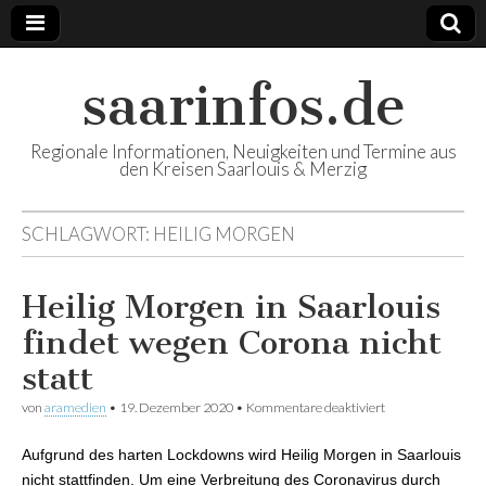
saarinfos.de
Regionale Informationen, Neuigkeiten und Termine aus
den Kreisen Saarlouis & Merzig
SCHLAGWORT:
HEILIG MORGEN
Heilig Morgen in Saarlouis
findet wegen Corona nicht
statt
von
aramedien
•
19. Dezember 2020
•
Kommentare deaktiviert
für Heilig Morgen
in Saarlouis findet
wegen Corona
Aufgrund des harten Lockdowns wird Heilig Morgen in Saarlouis
nicht statt
nicht stattfinden. Um eine Verbreitung des Coronavirus durch