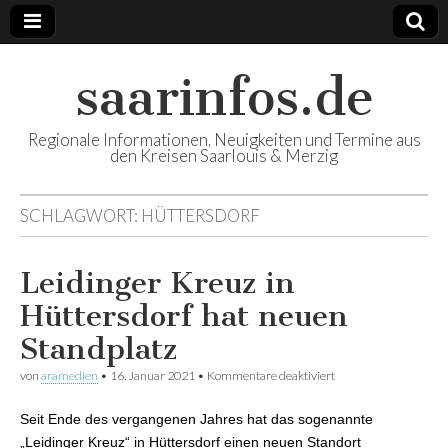
saarinfos.de
Regionale Informationen, Neuigkeiten und Termine aus
den Kreisen Saarlouis & Merzig
SCHLAGWORT:
HÜTTERSDORF
Leidinger Kreuz in
Hüttersdorf hat neuen
Standplatz
von
aramedien
•
16. Januar 2021
•
Kommentare deaktiviert
für Leidinger Kreuz
in Hüttersdorf hat
neuen Standplatz
Seit Ende des vergangenen Jahres hat das sogenannte
„Leidinger Kreuz“ in Hüttersdorf einen neuen Standort