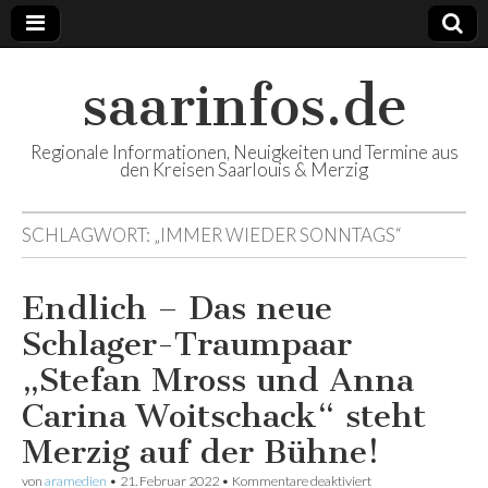
saarinfos.de
Regionale Informationen, Neuigkeiten und Termine aus
den Kreisen Saarlouis & Merzig
SCHLAGWORT:
„IMMER WIEDER SONNTAGS“
Endlich – Das neue
Schlager-Traumpaar
„Stefan Mross und Anna
Carina Woitschack“ steht
Merzig auf der Bühne!
von
aramedien
•
21. Februar 2022
•
Kommentare deaktiviert
für Endlich – Das