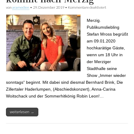
von
aramedien
•
29. Dezember 2019
•
Kommentare deaktiviert
für Das
Traumpaar des
Schlagers Stefan
Merzig.
Mross und Anna
Carina
Publikumsliebling
Woitschack
Stefan Mross begrüßt
kommt nach
Merzig
am 09.01.2020
hochkarätige Gäste,
wenn um 18 Uhr in
der Merziger
Stadthalle seine
Show „Immer wieder
sonntags“ beginnt. Mit dabei sind diesmal Bernhard Brink, Die
Zillertaler Haderlumpen, (Abschiedskonzert), Anna-Carina
Woitschack und der Sommerhitkönig Robin Leon!…
weiterlesen →