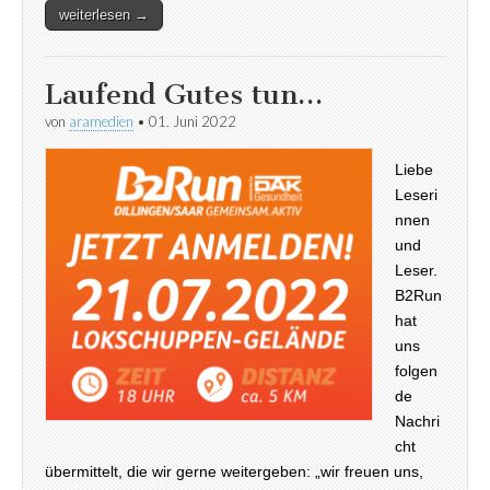
weiterlesen →
Laufend Gutes tun…
von
aramedien
•
01. Juni 2022
Liebe
Leseri
nnen
und
Leser.
B2Run
hat
uns
folgen
de
Nachri
cht
übermittelt, die wir gerne weitergeben: „wir freuen uns,