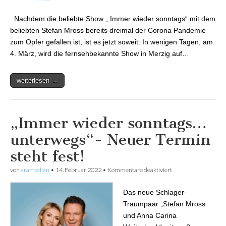
neue Schlager-
Traumpaar „Stefan
Nachdem die beliebte Show „ Immer wieder sonntags“ mit dem
Mross und Anna
Carina Woitschack“
beliebten Stefan Mross bereits dreimal der Corona Pandemie
steht Merzig auf der
zum Opfer gefallen ist, ist es jetzt soweit: In wenigen Tagen, am
Bühne!
4. März, wird die fernsehbekannte Show in Merzig auf…
weiterlesen →
„Immer wieder sonntags…
unterwegs“- Neuer Termin
steht fest!
von
aramedien
•
14. Februar 2022
•
Kommentare deaktiviert
für „Immer wieder
sonntags…
unterwegs“- Neuer
Das neue Schlager-
Termin steht fest!
Traumpaar „Stefan Mross
und Anna Carina