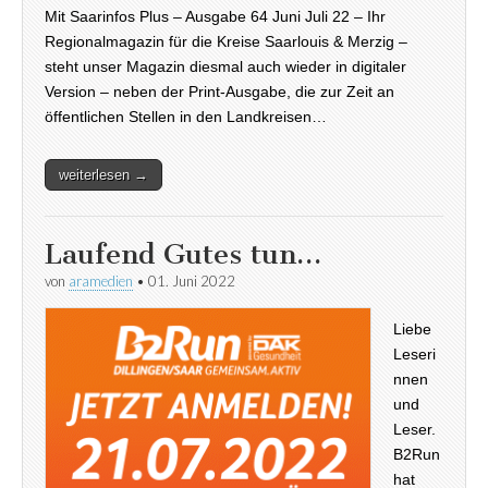
Mit Saarinfos Plus – Ausgabe 64 Juni Juli 22 – Ihr
Regionalmagazin für die Kreise Saarlouis & Merzig –
steht unser Magazin diesmal auch wieder in digitaler
Version – neben der Print-Ausgabe, die zur Zeit an
öffentlichen Stellen in den Landkreisen…
weiterlesen →
Laufend Gutes tun…
von
aramedien
•
01. Juni 2022
Liebe
Leseri
nnen
und
Leser.
B2Run
hat