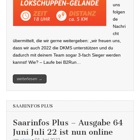
uns
folgen
de
Nachri
cht
übermittelt, die wir gerne weitergeben: „wir freuen uns,
dass wir auch 2022 die DKMS unterstützen und du
dadurch mit deinem Team sogar 3-fach Sieger werden
kannst! Wie? – Laufe bei B2Run…
weiterlesen →
SAARINFOS PLUS
Saarinfos Plus – Ausgabe 64
Juni Juli 22 ist nun online
von
admin
•
01. Juni 2022