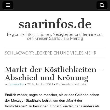
saarinfos.de
Regionale Informationen, Neuigkeiten und Termine aus
den Kreisen Saarlouis & Merzig
SCHLAGWORT:
LECKEREIEN UND VIELES MEHR
Markt der Köstlichkeiten –
Abschied und Krönung
von
aramedien
•
22. September 2021
•
Kommentare deaktiviert
für Markt der
Köstlichkeiten –
Abschied und
Endlich wieder, sagte so mancher, als er das Gelände neben
Krönung
der Merziger Stadthalle betrat, um den „Markt der
Köstlichkeiten“ zu besuchen. Endlich wieder, ganz anders als