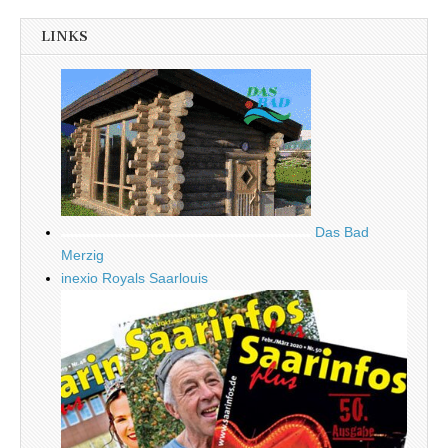
LINKS
Das Bad
Merzig
inexio Royals Saarlouis