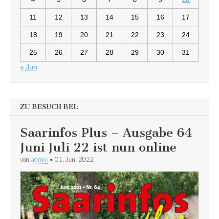
11
12
13
14
15
16
17
18
19
20
21
22
23
24
25
26
27
28
29
30
31
« Jun
ZU BESUCH BEI:
Saarinfos Plus – Ausgabe 64
Juni Juli 22 ist nun online
von
admin
•
01. Juni 2022