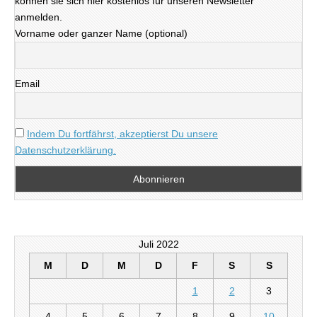
können sie sich hier kostenlos für unseren Newsletter
anmelden.
Vorname oder ganzer Name (optional)
Email
Indem Du fortfährst, akzeptierst Du unsere
Datenschutzerklärung.
Juli 2022
M
D
M
D
F
S
S
1
2
3
4
5
6
7
8
9
10