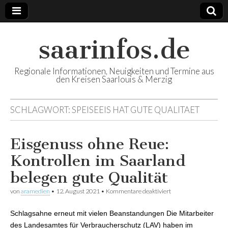
saarinfos.de
Regionale Informationen, Neuigkeiten und Termine aus
den Kreisen Saarlouis & Merzig
SCHLAGWORT:
SPEISEEIS HAT GUTE QUALITAET
Eisgenuss ohne Reue:
Kontrollen im Saarland
belegen gute Qualität
von
aramedien
•
12. August 2021
•
Kommentare deaktiviert
für Eisgenuss ohne
Reue: Kontrollen im
Saarland belegen
Schlagsahne erneut mit vielen Beanstandungen Die Mitarbeiter
gute Qualität
des Landesamtes für Verbraucherschutz (LAV) haben im