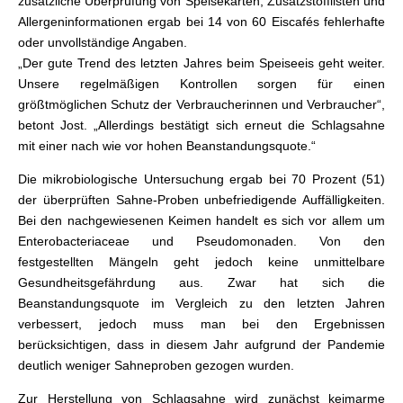
zusätzliche Überprüfung von Speisekarten, Zusatzstofflisten und
Allergeninformationen ergab bei 14 von 60 Eiscafés fehlerhafte
oder unvollständige Angaben.
„Der gute Trend des letzten Jahres beim Speiseeis geht weiter.
Unsere regelmäßigen Kontrollen sorgen für einen
größtmöglichen Schutz der Verbraucherinnen und Verbraucher“,
betont Jost. „Allerdings bestätigt sich erneut die Schlagsahne
mit einer nach wie vor hohen Beanstandungsquote.“
Die mikrobiologische Untersuchung ergab bei 70 Prozent (51)
der überprüften Sahne-Proben unbefriedigende Auffälligkeiten.
Bei den nachgewiesenen Keimen handelt es sich vor allem um
Enterobacteriaceae und Pseudomonaden. Von den
festgestellten Mängeln geht jedoch keine unmittelbare
Gesundheitsgefährdung aus. Zwar hat sich die
Beanstandungsquote im Vergleich zu den letzten Jahren
verbessert, jedoch muss man bei den Ergebnissen
berücksichtigen, dass in diesem Jahr aufgrund der Pandemie
deutlich weniger Sahneproben gezogen wurden.
Zur Herstellung von Schlagsahne wird zunächst keimarme