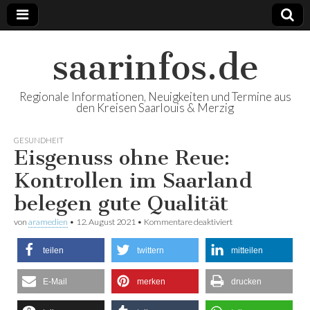
saarinfos.de
Regionale Informationen, Neuigkeiten und Termine aus
den Kreisen Saarlouis & Merzig
GESUNDHEIT
Eisgenuss ohne Reue:
Kontrollen im Saarland
belegen gute Qualität
von
aramedien
•
12. August 2021
•
Kommentare deaktiviert
für Eisgenuss ohne
Reue: Kontrollen im
Saarland belegen
teilen
twittern
mitteilen
gute Qualität
E-Mail
merken
drucken