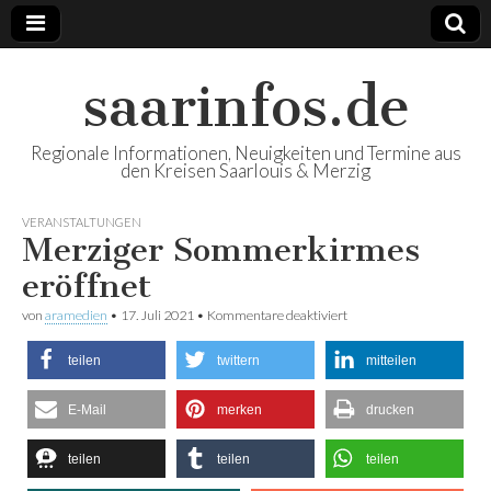
saarinfos.de
Regionale Informationen, Neuigkeiten und Termine aus
den Kreisen Saarlouis & Merzig
VERANSTALTUNGEN
Merziger Sommerkirmes
eröffnet
von
aramedien
•
17. Juli 2021
•
Kommentare deaktiviert
für Merziger
Sommerkirmes eröffnet
teilen
twittern
mitteilen
E-Mail
merken
drucken
teilen
teilen
teilen