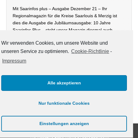
Mit Saarinfos plus – Ausgabe Dezember 21 – Ihr
Regionalmagazin für die Kreise Saarlouis & Merzig ist
dies die Ausgabe die Jubiläumsausgabe: 10 Jahre
Saarinfos Plus – steht unser Magazin diesmal auch
wieder in digitaler Version – neben der Print-Ausgabe,…
Wir verwenden Cookies, um unsere Website und
unseren Service zu optimieren.
Cookie-Richtlinie
-
weiterlesen →
Impressum
Alle akzeptieren
KATEGORIEN
Kategorien
Nur funktionale Cookies
Einstellungen anzeigen
Copyright © 2021
www.saarinfos.de
. All Rights Reserved.
The Magazine Basic Theme by
bavotasan.com
.