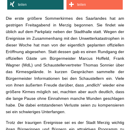
teilen
teilen
Die erste größere Sommerkirmes des Saarlandes hat am
gestrigen Freitagabend in Merzig begonnen. Sie findet wie
üblich auf dem Parkplatz neben der Stadthalle statt. Wegen der
Ereignisse im Zusammenhang mit den Unwetterkatastrophen in
dieser Woche hat man von der eigentlich geplanten offiziellen
Eröffnung abgesehen. Statt dessen gab es einen Rundgang der
offiziellen Gäste um Bürgermeister Marcus Hoffeld, Frank
Wagner (MdL) und Schaustellervertreter Thomas Sonnier über
das Kirmesgelände. In kurzen Gesprächen sammelte der
Bürgermeister Informationen bei den Schaustellern ein. Viele
von ihnen äußerten Freude darüber, dass „endlich“ wieder eine
größere Kirmes möglich sei, machten aber auch deutlich, dass
die lange Pause ohne Einnahmen manche Wunden geschlagen
habe. Die dabei entstandenen Verluste seien zu kompensieren
sei ein schwieriges Unterfangen.
Trotz der traurigen Ereignisse sei es der Stadt Merzig wichtig
ihren Bürgerinnen und Bürgern ein attraktives Programm zu