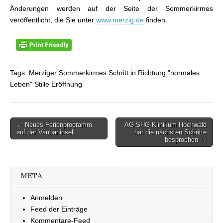
Änderungen werden auf der Seite der Sommerkirmes
veröffentlicht, die Sie unter
www.merzig.de
finden.
Tags: Merziger Sommerkirmes Schritt in Richtung "normales
Leben" Stille Eröffnung
← Neues Ferienprogramm
AG SHG Klinikum Hochwald
Beitragsnavigation
auf der Vaubaninsel
hat die nächsten Schritte
besprochen →
META
Anmelden
Feed der Einträge
Kommentare-Feed