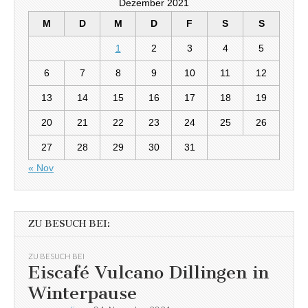
Dezember 2021
M
D
M
D
F
S
S
1
2
3
4
5
6
7
8
9
10
11
12
13
14
15
16
17
18
19
20
21
22
23
24
25
26
27
28
29
30
31
« Nov
ZU BESUCH BEI:
ZU BESUCH BEI
Eiscafé Vulcano Dillingen in
Winterpause