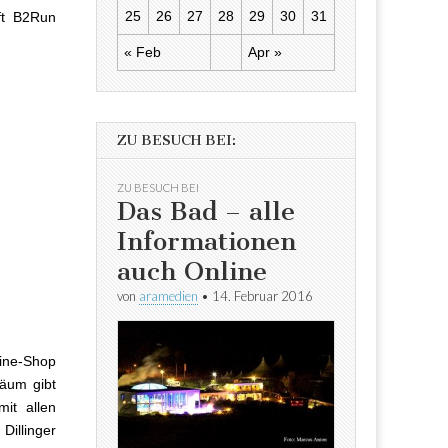
25
26
27
28
29
30
31
ft B2Run
« Feb
Apr »
ZU BESUCH BEI:
ZU BESUCH BEI
Das Bad – alle
Informationen
auch Online
von
aramedien
•
14. Februar 2016
line-Shop
läum gibt
it allen
illinger