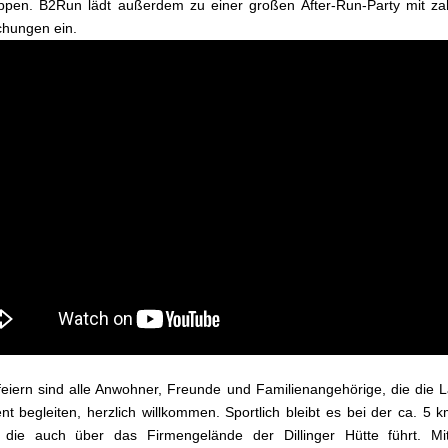
pen. B2Run lädt außerdem zu einer großen After-Run-Party mit zah
hungen ein.
eiern sind alle Anwohner, Freunde und Familienangehörige, die die L
t begleiten, herzlich willkommen. Sportlich bleibt es bei der ca. 5 
, die auch über das Firmengelände der Dillinger Hütte führt. Mi