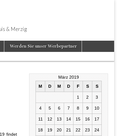
uis & Merzig
Werden Sie unser Werbepartner
März 2019
M
D
M
D
F
S
S
1
2
3
4
5
6
7
8
9
10
gen – Viele
n
11
12
13
14
15
16
17
18
19
20
21
22
23
24
19 findet