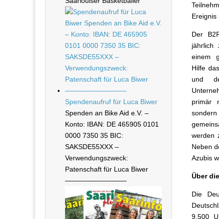
Saarlouiser Basketballer
Teilnehm
Ereignis
Der B2R
jährlic
einem g
Hilfe da
und de
Unterne
Spendenaufruf für Luca Biwer
primär 
Spenden an Bike Aid e.V. –
sonder
Konto: IBAN: DE 465905 0101
gemeins
0000 7350 35 BIC:
werden z
SAKSDE55XXX –
Neben de
Verwendungszweck:
Azubis w
Patenschaft für Luca Biwer
Über di
—————————
Die Deu
Deutsch
9.500 U