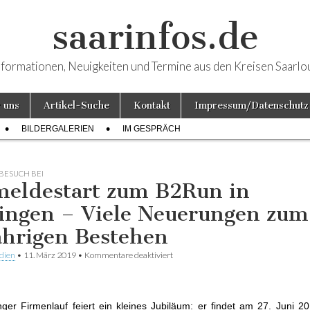
saarinfos.de
nformationen, Neuigkeiten und Termine aus den Kreisen Saarlo
 uns
Artikel-Suche
Kontakt
Impressum/Datenschutz
BILDERGALERIEN
IM GESPRÄCH
BESUCH BEI
eldestart zum B2Run in
lingen – Viele Neuerungen zum
ährigen Bestehen
dien
•
11. März 2019
•
Kommentare deaktiviert
für Anmeldestart zum B2Run in Dillin
Neuerungen zum 15jährigen Bestehe
inger Firmenlauf feiert ein kleines Jubiläum: er findet am 27. Juni 20