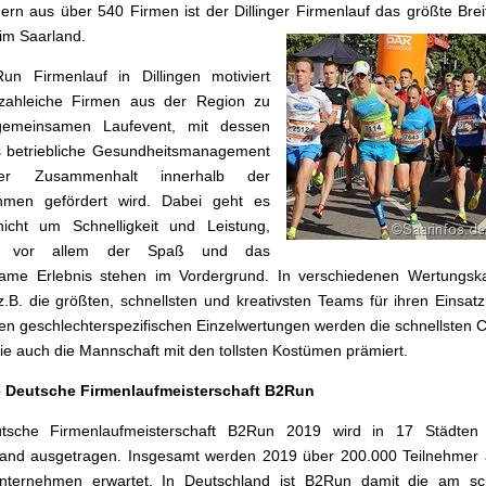
ern aus über 540 Firmen ist der Dillinger Firmenlauf das größte Brei
 im Saarland.
un Firmenlauf in Dillingen motiviert
h zahleiche Firmen aus der Region zu
emeinsamen Laufevent, mit dessen
s betriebliche Gesundheitsmanagement
r Zusammenhalt innerhalb der
hmen gefördert wird. Dabei geht es
nicht um Schnelligkeit und Leistung,
n vor allem der Spaß und das
ame Erlebnis stehen im Vordergrund. In verschiedenen Wertungska
.B. die größten, schnellsten und kreativsten Teams für ihren Einsatz
n geschlechterspezifischen Einzelwertungen werden die schnellsten 
ie auch die Mannschaft mit den tollsten Kostümen prämiert.
e Deutsche Firmenlaufmeisterschaft B2Run
tsche Firmenlaufmeisterschaft B2Run 2019 wird in 17 Städten
land ausgetragen. Insgesamt werden 2019 über 200.000 Teilnehmer 
nternehmen erwartet. In Deutschland ist B2Run damit die am sch