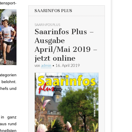
tensport-
SAARINFOS PLUS
SAARINFOS PLUS
Saarinfos Plus –
Ausgabe
April/Mai 2019 –
jetzt online
von
admin
•
16. April 2019
tegorien
 belohnt.
Chefs und
 in ganz
aus rund
nellsten