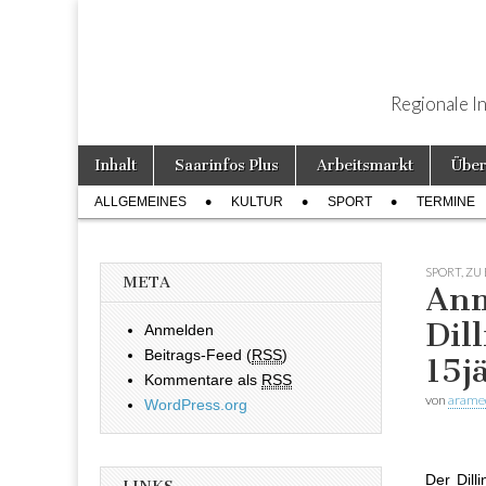
Regionale I
Weiter zum Inhalt
Inhalt
Saarinfos Plus
Arbeitsmarkt
Über
Hauptmenü
ALLGEMEINES
KULTUR
SPORT
TERMINE
Untermenü
SPORT
,
ZU 
META
Anm
Dil
Anmelden
Beitrags-Feed (
RSS
)
15j
Kommentare als
RSS
von
arame
WordPress.org
Der Dill