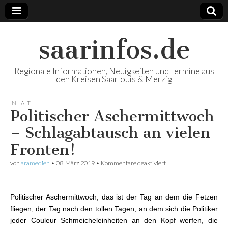
saarinfos.de
Regionale Informationen, Neuigkeiten und Termine aus
den Kreisen Saarlouis & Merzig
INHALT
Politischer Aschermittwoch
– Schlagabtausch an vielen
Fronten!
von
aramedien
•
08. März 2019
•
Kommentare deaktiviert
für Politischer
Aschermittwoch –
Schlagabtausch an
vielen Fronten!
Politischer Aschermittwoch, das ist der Tag an dem die Fetzen
fliegen, der Tag nach den tollen Tagen, an dem sich die Politiker
jeder Couleur Schmeicheleinheiten an den Kopf werfen, die