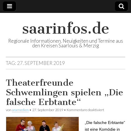
saarinfos.de
Regionale Informationen, Neuigkeiten und Termine aus
den Kreisen Saarlouis & Merzig
TAG:
27. SEPTEMBER 2019
Theaterfreunde
Schwemlingen spielen „Die
falsche Erbtante“
von
aramedien
•
27. September 2019
•
Kommentare deaktiviert
für
Theaterfreunde
Schwemlingen
„Die falsche Erbtante“
spielen „Die
falsche Erbtante“
ist eine Komödie in