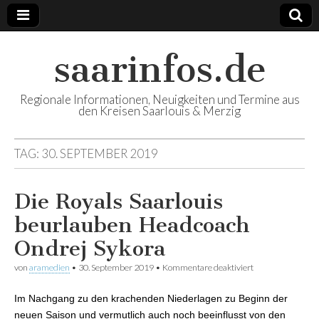
saarinfos.de
Regionale Informationen, Neuigkeiten und Termine aus
den Kreisen Saarlouis & Merzig
TAG:
30. SEPTEMBER 2019
Die Royals Saarlouis
beurlauben Headcoach
Ondrej Sykora
von
aramedien
•
30. September 2019
•
Kommentare deaktiviert
für Die Royals
Saarlouis
beurlauben
Im Nachgang zu den krachenden Niederlagen zu Beginn der
Headcoach
Ondrej Sykora
neuen Saison und vermutlich auch noch beeinflusst von den