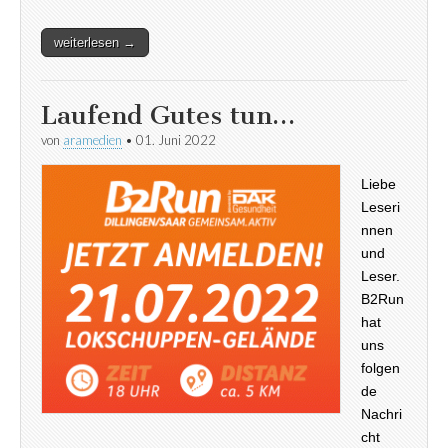
weiterlesen →
Laufend Gutes tun…
von
aramedien
•
01. Juni 2022
Liebe
Leseri
nnen
und
Leser.
B2Run
hat
uns
folgen
de
Nachri
cht