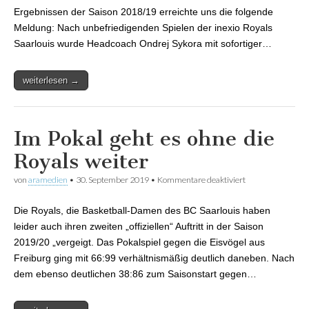
Ergebnissen der Saison 2018/19 erreichte uns die folgende
Meldung: Nach unbefriedigenden Spielen der inexio Royals
Saarlouis wurde Headcoach Ondrej Sykora mit sofortiger…
weiterlesen →
Im Pokal geht es ohne die
Royals weiter
von
aramedien
•
30. September 2019
•
Kommentare deaktiviert
für Im Pokal geht
es ohne die
Royals weiter
Die Royals, die Basketball-Damen des BC Saarlouis haben
leider auch ihren zweiten „offiziellen“ Auftritt in der Saison
2019/20 „vergeigt. Das Pokalspiel gegen die Eisvögel aus
Freiburg ging mit 66:99 verhältnismäßig deutlich daneben. Nach
dem ebenso deutlichen 38:86 zum Saisonstart gegen…