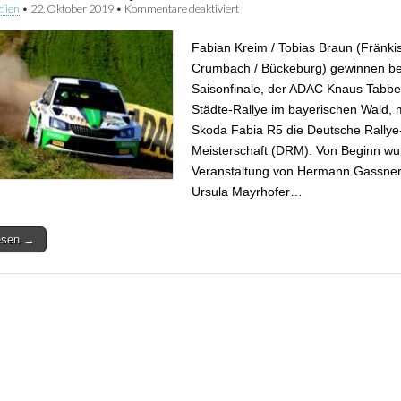
dien
•
22. Oktober 2019
•
Kommentare deaktiviert
für Fabian Kreim gewinnt im Skod
Rallye-Meisterschaft
Fabian Kreim / Tobias Braun (Fränki
Crumbach / Bückeburg) gewinnen b
Saisonfinale, der ADAC Knaus Tabber
Städte-Rallye im bayerischen Wald, 
Skoda Fabia R5 die Deutsche Rallye
Meisterschaft (DRM). Von Beginn wu
Veranstaltung von Hermann Gassner j
Ursula Mayrhofer…
lesen →