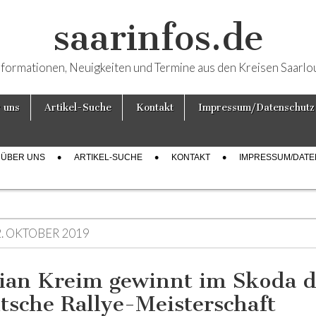
saarinfos.de
nformationen, Neuigkeiten und Termine aus den Kreisen Saarlo
 uns
Artikel-Suche
Kontakt
Impressum/Datenschutz
ÜBER UNS
ARTIKEL-SUCHE
KONTAKT
IMPRESSUM/DAT
2. OKTOBER 2019
ian Kreim gewinnt im Skoda d
tsche Rallye-Meisterschaft