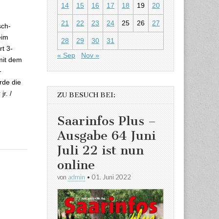
a die Deutsche
14
15
16
17
18
19
20
21
22
23
24
25
26
27
sch-
eim
28
29
30
31
t 3-
« Sep
Nov »
mit dem
-
rde die
r. /
ZU BESUCH BEI:
Saarinfos Plus –
Ausgabe 64 Juni
Juli 22 ist nun
online
von
admin
•
01. Juni 2022