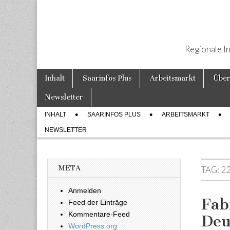
Regionale I
Weiter zum Inhalt
Inhalt
Saarinfos Plus
Arbeitsmarkt
Über
Hauptmenü
Newsletter
INHALT
SAARINFOS PLUS
ARBEITSMARKT
Untermenü
NEWSLETTER
META
TAG:
2
Anmelden
Fab
Feed der Einträge
Kommentare-Feed
Deu
WordPress.org