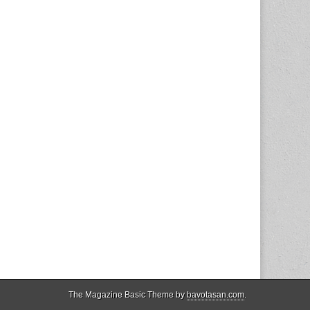
The Magazine Basic Theme by
bavotasan.com
.