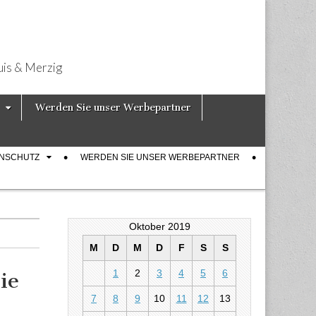
uis & Merzig
Werden Sie unser Werbepartner
ENSCHUTZ
WERDEN SIE UNSER WERBEPARTNER
Oktober 2019
M
D
M
D
F
S
S
1
2
3
4
5
6
ie
7
8
9
10
11
12
13