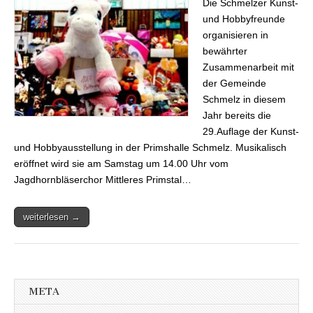
Die Schmelzer Kunst-
70 Aussteller –
Tombola mit 3000
und Hobbyfreunde
Gewinnen
organisieren in
bewährter
Zusammenarbeit mit
der Gemeinde
Schmelz in diesem
Jahr bereits die
29.Auflage der Kunst-
und Hobbyausstellung in der Primshalle Schmelz. Musikalisch
eröffnet wird sie am Samstag um 14.00 Uhr vom
Jagdhornbläserchor Mittleres Primstal…
weiterlesen →
META