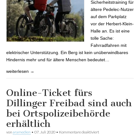
Sicherheitstraining für
ältere Pedelec-Nutzer
auf dem Parkplatz
vor der Herbert-Klein-
Halle an. Es ist eine
tolle Sache:
Fahrradfahren mit
elektrischer Unterstützung. Ein Berg ist kein unüberwindbares
Hindernis mehr und für ältere Menschen bedeutet…
weiterlesen →
Online-Ticket fürs
Dillinger Freibad sind auch
bei Ortspolizeibehörde
erhältlich
von
aramedien
•
07. Juli 2020
•
Kommentare deaktiviert
für Online-Ticket fürs
Dillinger Freibad sind