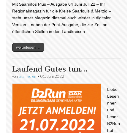
Mit Saarinfos Plus – Ausgabe 64 Juni Juli 22 – Ihr
Regionalmagazin für die Kreise Saarlouis & Merzig –
steht unser Magazin diesmal auch wieder in digitaler
Version – neben der Print-Ausgabe, die zur Zeit an
öffentlichen Stellen in den Landkreisen…
weiterlesen →
Laufend Gutes tun…
von
aramedien
•
01. Juni 2022
Liebe
Leseri
nnen
und
Leser.
B2Run
hat