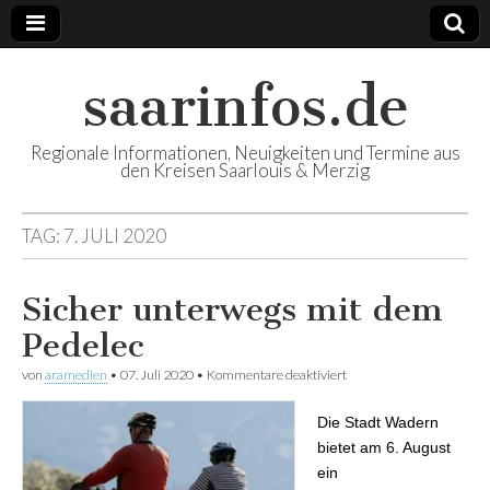
saarinfos.de
Regionale Informationen, Neuigkeiten und Termine aus
den Kreisen Saarlouis & Merzig
TAG:
7. JULI 2020
Sicher unterwegs mit dem
Pedelec
von
aramedien
•
07. Juli 2020
•
Kommentare deaktiviert
für Sicher unterwegs mit
dem Pedelec
Die Stadt Wadern
bietet am 6. August
ein