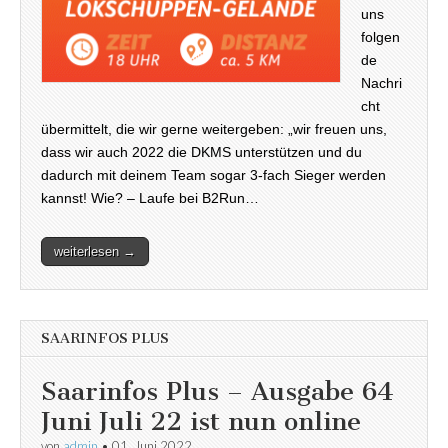
uns
folgen
de
Nachri
cht
übermittelt, die wir gerne weitergeben: „wir freuen uns,
dass wir auch 2022 die DKMS unterstützen und du
dadurch mit deinem Team sogar 3-fach Sieger werden
kannst! Wie? – Laufe bei B2Run…
weiterlesen →
SAARINFOS PLUS
Saarinfos Plus – Ausgabe 64
Juni Juli 22 ist nun online
von
admin
•
01. Juni 2022