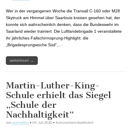
Himmel –
Luftlandebrigade 1
Wer in der vergangenen Woche die Transall C-160 oder M28
Saarland absolvierte
erfolgreiche
Skytruck am Himmel über Saarlouis kreisen gesehen hat, der
Sprungwoche
konnte sich wahrscheinlich denken, dass die Bundeswehr im
Saarland wieder trainiert. Die Luftlandebrigade 1 veranstaltete
ihr jährliches Fallschirmsprung-Highlight: die
„Brigadesprungwoche Süd“,…
weiterlesen →
Martin-Luther-King-
Schule erhielt das Siegel
„Schule der
Nachhaltigkeit“
von
aramedien
•
09. Juli 2020
•
Kommentare deaktiviert
für Martin-Luther-King-
Schule erhielt das Siegel
„Schule der