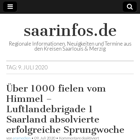
saarinfos.de
Regionale Informationen, Neuigkeiten und Termine aus
den Kreisen Saarlouis & Merzig
TAG:
9. JULI 2020
Über 1000 fielen vom
Himmel –
Luftlandebrigade 1
Saarland absolvierte
erfolgreiche Sprungwoche
von
aramedien
•
09. Juli 2020
•
Kommentare deaktiviert
für Über 1000 fielen vom