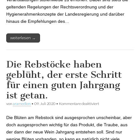
geltenden Regelungen der Rechtsverordnung und der
Hygienerahmenkonzepte der Landesregierung und darüber
hinaus die Empfehlungen des…
weiterlesen →
Die Rebstöcke haben
geblüht, der erste Schritt
für einen guten Jahrgang
ist getan.
von
aramedien
•
09. Juli 2020
•
Kommentare deaktiviert
für Die Rebstöcke haben
geblüht, der erste Schritt
für einen guten
Die Blüten am Rebstock sind ausgesprochen unscheinbar, aber
Jahrgang ist getan.
doch ausgesprochen wichtig für das Produkt, die Traube, aus
der dann der neue Wein Jahrgang entstehen soll. Sind nur
wenige Blüten vorhanden, so kann es natürlich nicht viele