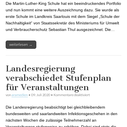
Die Martin-Luther-King Schule hat ein beeindruckendes Portfolio
Nachhaltigkeit“
und nun kommt eine weitere Auszeichnung dazu. Sie wurde als
erste Schule im Landkreis Saarlouis mit dem Siegel „Schule der
Nachhaltigkeit“ von Staatssekretär des Ministeriums für Umwelt
und Verbraucherschutz Sebastian Thul ausgezeichnet. Die…
weiterlesen →
Landesregierung
verabschiedet Stufenplan
für Veranstaltungen
von
aramedien
•
09. Juli 2020
•
Kommentare deaktiviert
für Landesregierung
verabschiedet
Stufenplan für
Die Landesregierung beabsichtigt bei gleichbleibendem
Veranstaltungen
bundesweiten und saarlandweiten Infektionsgeschehen in den
nächsten Wochen die zulässige Teilnehmerzahl an
Veranstaltungen stufenweise zu erhöhen. Dabei sind stets die