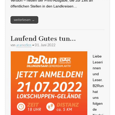
Version – neben der Print-Ausgabe, die zur Zeit an
öffentlichen Stellen in den Landkreisen…
weiterlesen →
Laufend Gutes tun…
von
aramedien
•
01. Juni 2022
Liebe
Leseri
nnen
und
Leser.
B2Run
hat
uns
folgen
de