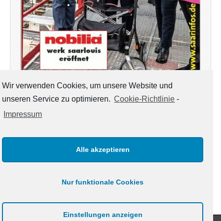
Wir verwenden Cookies, um unsere Website und
unseren Service zu optimieren.
Cookie-Richtlinie
-
Mit Saarinfos Plus – Ausgabe Mai Juni 2021 – Ihr
Regionalmagazin für die Kreise Saarlouis & Merzig –
Impressum
steht unser Magazin diesmal auch wieder in digitaler
Version – neben der Print-Ausgabe, die zur Zeit an
öffentlichen Stellen in den Landkreisen zur…
Alle akzeptieren
weiterlesen →
Nur funktionale Cookies
Einstellungen anzeigen