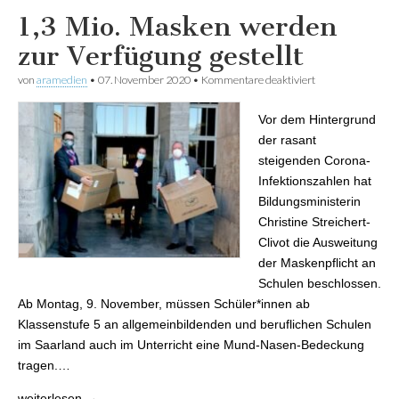
1,3 Mio. Masken werden
zur Verfügung gestellt
von
aramedien
•
07. November 2020
•
Kommentare deaktiviert
für 1,3 Mio.
Masken werden
zur Verfügung
Vor dem Hintergrund
gestellt
der rasant
steigenden Corona-
Infektionszahlen hat
Bildungsministerin
Christine Streichert-
Clivot die Ausweitung
der Maskenpflicht an
Schulen beschlossen.
Ab Montag, 9. November, müssen Schüler*innen ab
Klassenstufe 5 an allgemeinbildenden und beruflichen Schulen
im Saarland auch im Unterricht eine Mund-Nasen-Bedeckung
tragen.…
weiterlesen →