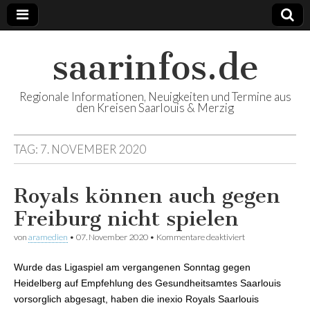
saarinfos.de
Regionale Informationen, Neuigkeiten und Termine aus
den Kreisen Saarlouis & Merzig
TAG:
7. NOVEMBER 2020
Royals können auch gegen
Freiburg nicht spielen
von
aramedien
•
07. November 2020
•
Kommentare deaktiviert
für Royals können
auch gegen
Freiburg nicht
Wurde das Ligaspiel am vergangenen Sonntag gegen
spielen
Heidelberg auf Empfehlung des Gesundheitsamtes Saarlouis
vorsorglich abgesagt, haben die inexio Royals Saarlouis