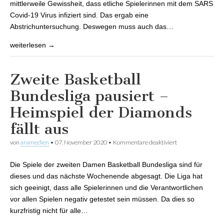
mittlerweile Gewissheit, dass etliche Spielerinnen mit dem SARS
Covid-19 Virus infiziert sind. Das ergab eine
Abstrichuntersuchung. Deswegen muss auch das…
weiterlesen →
Zweite Basketball
Bundesliga pausiert –
Heimspiel der Diamonds
fällt aus
von
aramedien
•
07. November 2020
•
Kommentare deaktiviert
für Zweite
Basketball
Bundesliga
Die Spiele der zweiten Damen Basketball Bundesliga sind für
pausiert –
Heimspiel der
dieses und das nächste Wochenende abgesagt. Die Liga hat
Diamonds fällt
sich geeinigt, dass alle Spielerinnen und die Verantwortlichen
aus
vor allen Spielen negativ getestet sein müssen. Da dies so
kurzfristig nicht für alle…