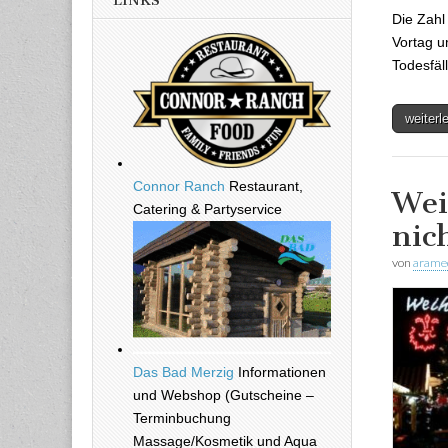
LINKS
Die Zahl
Vortag u
Todesfäl
weiter
Connor Ranch
Restaurant,
Wei
Catering & Partyservice
nic
von
arame
Das Bad Merzig
Informationen
und Webshop (Gutscheine –
Terminbuchung
Massage/Kosmetik und Aqua