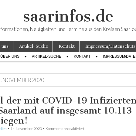
saarinfos.de
nformationen, Neuigkeiten und Termine aus den Kreisen Saarlo
 uns
Artikel-Suche
Kontakt
Impressum/Datenschutz
ÜBER UNS
ARTIKEL-SUCHE
KONTAKT
IMPRESSUM/DAT
4. NOVEMBER 2020
l der mit COVID-19 Infizierten
Saarland auf insgesamt 10.113
tiegen!
dien
•
14. November 2020
•
Kommentare deaktiviert
für Zahl der mit COVID-19 Infizi
Saarland auf insgesamt 10.113 g