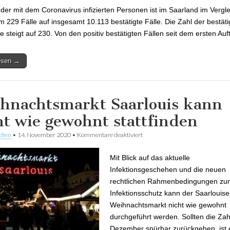
 der mit dem Coronavirus infizierten Personen ist im Saarland im Vergl
m 229 Fälle auf insgesamt 10.113 bestätigte Fälle. Die Zahl der bestäti
le steigt auf 230. Von den positiv bestätigten Fällen seit dem ersten Au
lesen →
hnachtsmarkt Saarlouis kann
ht wie gewohnt stattfinden
dien
•
14. November 2020
•
Kommentare deaktiviert
für Weihnachtsmarkt Saarlouis k
gewohnt stattfinden
Mit Blick auf das aktuelle
Infektionsgeschehen und die neuen
rechtlichen Rahmenbedingungen zu
Infektionsschutz kann der Saarlouise
Weihnachtsmarkt nicht wie gewohnt
durchgeführt werden. Sollten die Zah
Dezember spürbar zurückgehen, ist 