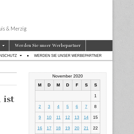
uis & Merzig
Werden Sie unser Werbepartner
ENSCHUTZ
WERDEN SIE UNSER WERBEPARTNER
November 2020
M
D
M
D
F
S
S
1
 ist
2
3
4
5
6
7
8
9
10
11
12
13
14
15
erten ist im
16
17
18
19
20
21
22
estiegen!