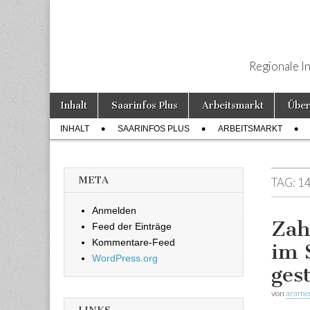
Regionale I
Weiter zum Inhalt
Inhalt
Saarinfos Plus
Arbeitsmarkt
Über
Hauptmenü
INHALT
SAARINFOS PLUS
ARBEITSMARKT
Untermenü
META
TAG:
1
Anmelden
Zah
Feed der Einträge
Kommentare-Feed
im 
WordPress.org
ges
von
arame