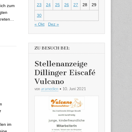
23
24
25
26
27
28
29
eich zum
gten
30
ftreten…
« Okt
Dez »
ZU BESUCH BEI:
Stellenanzeige
Dillinger Eiscafé
ann nicht wie
Vulcano
von
aramedien
•
10. Juni 2021
m
r
len im
eine