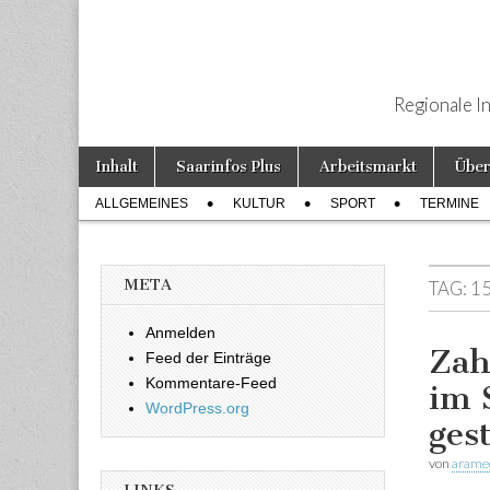
Regionale I
Weiter zum Inhalt
Inhalt
Saarinfos Plus
Arbeitsmarkt
Über
Hauptmenü
ALLGEMEINES
KULTUR
SPORT
TERMINE
Untermenü
META
TAG:
15
Anmelden
Zah
Feed der Einträge
Kommentare-Feed
im 
WordPress.org
ges
von
arame