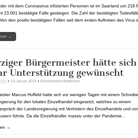
 der mit dem Coronavirus infizierten Personen ist im Saarland um 218 F
t 23.001 bestätigte Fälle gestiegen. Die Zahl der bestätigten Todesfälle
 Von den positiv bestätigten Fällen seit dem ersten Auftreten des Virus
lesen →
ziger Bürgermeister hätte sich
r Unterstützung gewünscht
dien
•
15. Januar 2021
•
Kommentare deaktiviert
für Merziger Bürgermeister hätte s
Unterstützung gewünscht
ister Marcus Hoffeld hatte sich vor wenigen Tagen mit einem Schreibe
gierung für den lokalen Einzelhandel eingesetzt, welches zu einem
espräch der Landesregierung mit Vertretern des Einzelhandels und vo
sern führte. Da die Einzelhändler massiv unter der Pandemie…
sen →