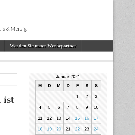
uis & Merzig
Werden Sie unser Werbepartner
Januar 2021
M
D
M
D
F
S
S
1
2
3
 ist
4
5
6
7
8
9
10
11
12
13
14
15
16
17
n ist im
18
19
20
21
22
23
24
iegen