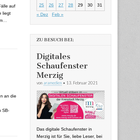
25
26
27
28
29
30
31
älle auf
 liegt
« Dez
Feb »
 im…
ZU BESUCH BEI:
Digitales
Schaufenster
Merzig
ich mehr
von
aramedien
•
13. Februar 2021
n an die
n SB-
Das digitale Schaufenster in
Merzig ist für Sie, liebe Leser, bei