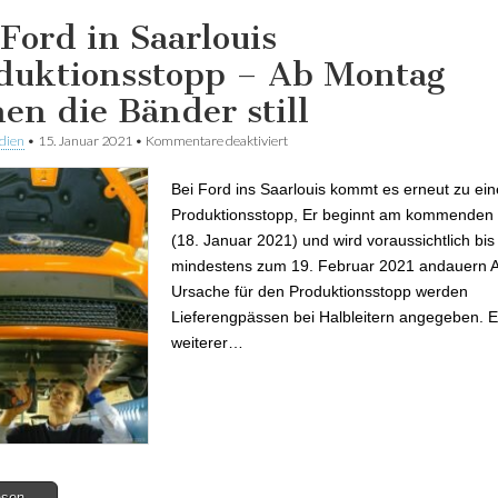
 Ford in Saarlouis
duktionsstopp – Ab Montag
hen die Bänder still
dien
•
15. Januar 2021
•
Kommentare deaktiviert
für Bei Ford in Saarlouis Produktion
Montag stehen die Bänder still
Bei Ford ins Saarlouis kommt es erneut zu ei
Produktionsstopp, Er beginnt am kommenden
(18. Januar 2021) und wird voraussichtlich bis
mindestens zum 19. Februar 2021 andauern A
Ursache für den Produktionsstopp werden
Lieferengpässen bei Halbleitern angegeben. E
weiterer…
lesen →