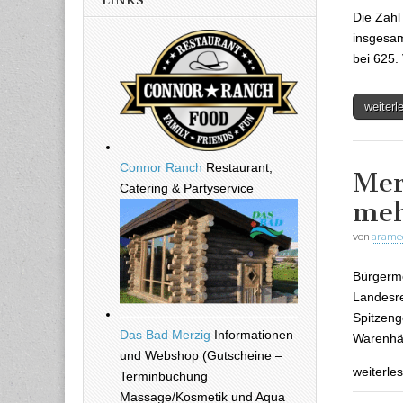
LINKS
Die Zahl
insgesam
bei 625.
weiter
Connor Ranch
Restaurant,
Mer
Catering & Partyservice
meh
von
arame
Bürgerme
Landesre
Spitzeng
Das Bad Merzig
Informationen
Warenhäu
und Webshop (Gutscheine –
weiterle
Terminbuchung
Massage/Kosmetik und Aqua