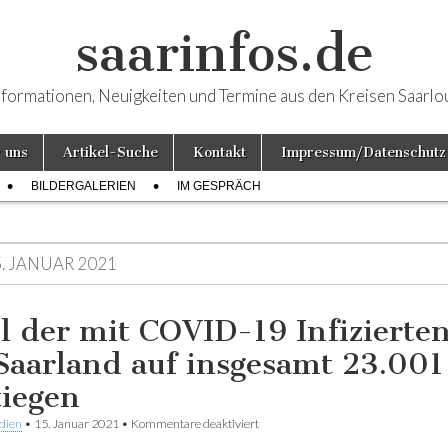
saarinfos.de
nformationen, Neuigkeiten und Termine aus den Kreisen Saarlo
 uns
Artikel-Suche
Kontakt
Impressum/Datenschutz
BILDERGALERIEN
IM GESPRÄCH
. JANUAR 2021
l der mit COVID-19 Infizierten
Saarland auf insgesamt 23.001
tiegen
dien
•
15. Januar 2021
•
Kommentare deaktiviert
für Zahl der mit COVID-19 Infizierte
Saarland auf insgesamt 23.001 gest