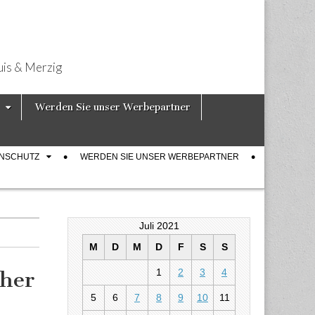
uis & Merzig
Werden Sie unser Werbepartner
ENSCHUTZ
WERDEN SIE UNSER WERBEPARTNER
Juli 2021
M
D
M
D
F
S
S
1
2
3
4
ther
5
6
7
8
9
10
11