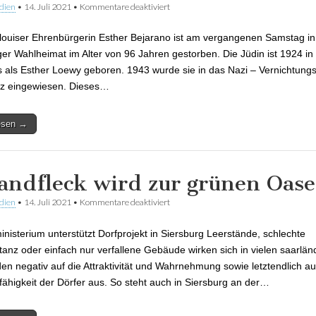
dien
•
14. Juli 2021
•
Kommentare deaktiviert
für Die Saarlouiser Ehrenbürgerin Esthe
tot
louiser Ehrenbürgerin Esther Bejarano ist am vergangenen Samstag in 
r Wahlheimat im Alter von 96 Jahren gestorben. Die Jüdin ist 1924 in
s als Esther Loewy geboren. 1943 wurde sie in das Nazi – Vernichtung
tz eingewiesen. Dieses…
lesen →
andfleck wird zur grünen Oase
dien
•
14. Juli 2021
•
Kommentare deaktiviert
für Schandfleck wird zur grünen Oase
nisterium unterstützt Dorfprojekt in Siersburg Leerstände, schlechte
anz oder einfach nur verfallene Gebäude wirken sich in vielen saarlän
n negativ auf die Attraktivität und Wahrnehmung sowie letztendlich au
fähigkeit der Dörfer aus. So steht auch in Siersburg an der…