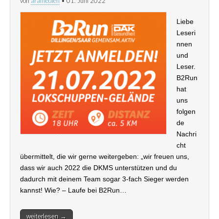
von
aramedien
•
01. Juni 2022
Liebe
Leseri
nnen
und
Leser.
B2Run
hat
uns
folgen
de
Nachri
cht
übermittelt, die wir gerne weitergeben: „wir freuen uns,
dass wir auch 2022 die DKMS unterstützen und du
dadurch mit deinem Team sogar 3-fach Sieger werden
kannst! Wie? – Laufe bei B2Run…
weiterlesen →