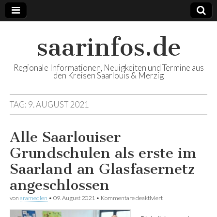
saarinfos.de
Regionale Informationen, Neuigkeiten und Termine aus
den Kreisen Saarlouis & Merzig
TAG:
9. AUGUST 2021
Alle Saarlouiser
Grundschulen als erste im
Saarland an Glasfasernetz
angeschlossen
von
aramedien
•
09. August 2021
•
Kommentare deaktiviert
für Alle Saarlouiser
Grundschulen als
erste im Saarland an