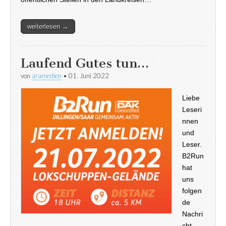
weiterlesen →
Laufend Gutes tun…
von
aramedien
•
01. Juni 2022
Liebe
Leseri
nnen
und
Leser.
B2Run
hat
uns
folgen
de
Nachri
cht