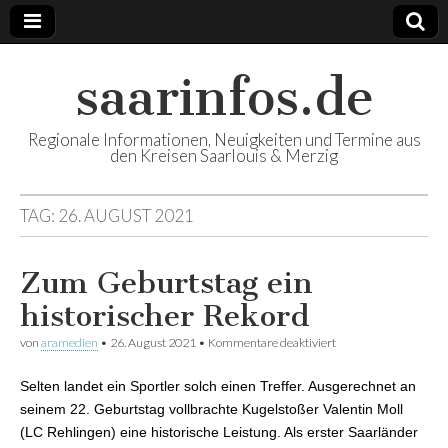
saarinfos.de
Regionale Informationen, Neuigkeiten und Termine aus
den Kreisen Saarlouis & Merzig
TAG:
26. AUGUST 2021
Zum Geburtstag ein
historischer Rekord
von
aramedien
•
26. August 2021
•
Kommentare deaktiviert
für Zum Geburtstag
ein historischer
Rekord
Selten landet ein Sportler solch einen Treffer. Ausgerechnet an
seinem 22. Geburtstag vollbrachte Kugelstoßer Valentin Moll
(LC Rehlingen) eine historische Leistung. Als erster Saarländer