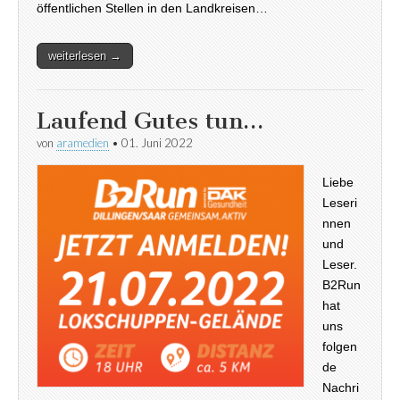
öffentlichen Stellen in den Landkreisen…
weiterlesen →
Laufend Gutes tun…
von
aramedien
•
01. Juni 2022
Liebe
Leseri
nnen
und
Leser.
B2Run
hat
uns
folgen
de
Nachri