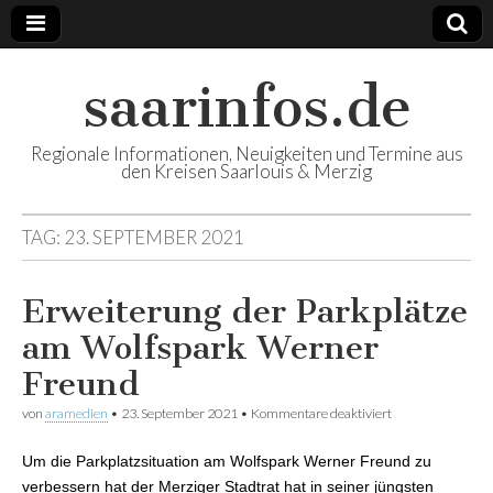
saarinfos.de
Regionale Informationen, Neuigkeiten und Termine aus
den Kreisen Saarlouis & Merzig
TAG:
23. SEPTEMBER 2021
Erweiterung der Parkplätze
am Wolfspark Werner
Freund
von
aramedien
•
23. September 2021
•
Kommentare deaktiviert
für Erweiterung
der Parkplätze
am Wolfspark
Um die Parkplatzsituation am Wolfspark Werner Freund zu
Werner Freund
verbessern hat der Merziger Stadtrat hat in seiner jüngsten