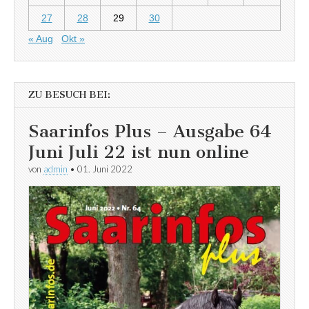
27
28
29
30
« Aug
Okt »
ZU BESUCH BEI:
Saarinfos Plus – Ausgabe 64
Juni Juli 22 ist nun online
von
admin
•
01. Juni 2022