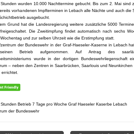
Stunden wurden 10.000 Nachttermine gebucht. Bis zum 2. Mai sind z
ereits vorhandenen Impfterminen in Lebach alle Nächte und auch die
Schichtbetrieb ausgebucht.
em Grund hat die Landesregierung weitere zusätzliche 5000 Termin
freigeschaltet. Die Zweitimpfung findet automatisch nach sechs W
 Wochentag und zur selben Uhrzeit wie die Erstimpfung statt.
zentrum der Bundeswehr in der Graf-Haeseler-Kaserne in Lebach ha
einen Betrieb aufgenommen. Auf Antrag des saarlän
itsministeriums wurde in der dortigen Bundeswehrliegenschaft ein
rum – neben den Zentren in Saarbrücken, Saarlouis und Neunkirchen 
errichtet.
 Stunden Betrieb 7 Tage pro Woche Graf Haeseler Kaserbe Lebach
trum der Bundeswehr