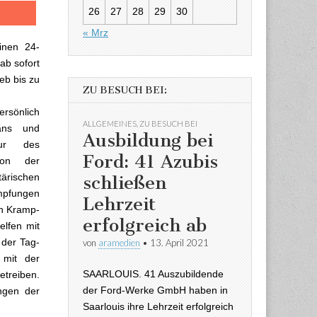
26
27
28
29
30
« Mrz
inen 24-
ab sofort
eb bis zu
ZU BESUCH BEI:
ersönlich
ALLGEMEINES
,
ZU BESUCH BEI
ans und
Ausbildung bei
ur des
Ford: 41 Azubis
von der
ärischen
schließen
Impfungen
Lehrzeit
in Kramp-
erfolgreich ab
lfen mit
 der Tag-
von
aramedien
•
13. April 2021
 mit der
SAARLOUIS. 41 Auszubildende
etreiben.
der Ford-Werke GmbH haben in
ungen der
Saarlouis ihre Lehrzeit erfolgreich