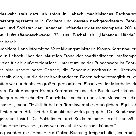
deswehr stellt dazu ab sofort in Lebach medizinisches Fachpers
sversorgungszentrum in Cochem und dessen nachgeordnetem Berei
nen und Soldaten der Lebacher Luftlandeaufklärungskompanie 260 s
hen Luftwaffengeschwader 33 aus Büchel als „Helfende Hände“
n bereit.
präsident Hans informierte Verteidigungsministerin Kramp-Karrenbauer 
ite in Lebach über den aktuellen Stand der saarländischen Impfkam
 sich für die außerordentliche Unterstützung der Bundeswehr im Saarl
en sind unsere beste Chance, die Pandemie nachhaltig zu überwin
shalb alles, um die derzeit vorhandenen Dosen schnellstmöglich zu v
ffen wir nur dank des großen persönlichen Einsatzes der Mitarbeitend
tren. Dank Annegret Kramp-Karrenbauer und der Bundeswehr können
ungen noch schneller Fortschritte machen und allen Menschen, die
e stehen, mehr Flexibilität bei der Terminvergabe ermöglichen. Egal, 
Testen oder Hilfe bei der Kontaktnachverfolgung geht: Die Bundesweh
gebraucht wird. Die Soldatinnen und Soldaten haben nicht nur wäh
andemie bewiesen, dass wir uns auf sie verlassen können.“
ag wurden die Termine zur Online-Buchung freigeschaltet, innerhal