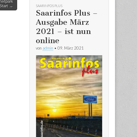
zeitpark
SAARINFOS PLUS
 Start →
Saarinfos Plus –
Ausgabe März
2021 – ist nun
online
von
admin
•
09. März 2021