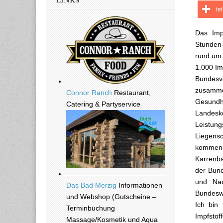
LINKS
te
Das Imp
Stunden-
rund um 
1.000 Im
Bundesve
zusamm
Connor Ranch
Restaurant,
Gesund
Catering & Partyservice
Landes
Leistun
Liegensc
kommen w
Karrenb
der Bund
und Nac
Das Bad Merzig
Informationen
Bundeswe
und Webshop (Gutscheine –
Ich bin 
Terminbuchung
Impfstof
Massage/Kosmetik und Aqua