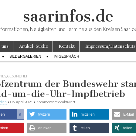
saarinfos.de
nformationen, Neuigkeiten und Termine aus den Kreisen Saarlo
 uns
Artikel-Suche
Kontakt
Impressum/Datenschutz
BILDERGALERIEN
IM GESPRÄCH
NES
,
GESUNDHEIT
fzentrum der Bundeswehr star
d-um-die-Uhr-Impfbetrieb
dien
•
05. April 2021
•
Kommentare deaktiviert
für Impfzentrum der Bundeswehr sta
die-Uhr-Impfbetrieb
ilen
twittern
mitteilen
E-Mail
6
rken
drucken
teilen
teilen