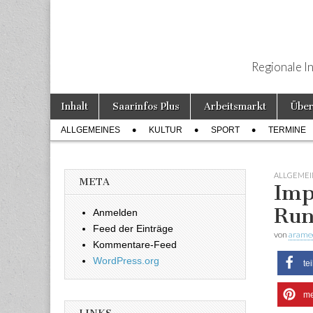
Regionale I
Weiter zum Inhalt
Inhalt
Saarinfos Plus
Arbeitsmarkt
Über
Hauptmenü
ALLGEMEINES
KULTUR
SPORT
TERMINE
Untermenü
ALLGEMEI
META
Imp
Run
Anmelden
Feed der Einträge
von
arame
Kommentare-Feed
WordPress.org
te
me