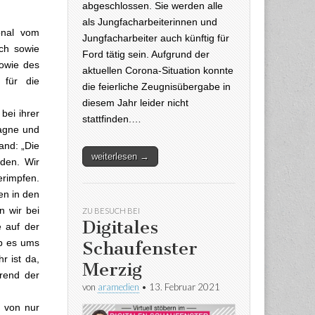
abgeschlossen. Sie werden alle
als Jungfacharbeiterinnen und
onal vom
Jungfacharbeiter auch künftig für
ch sowie
Ford tätig sein. Aufgrund der
owie des
aktuellen Corona-Situation konnte
 für die
die feierliche Zeugnisübergabe in
diesem Jahr leider nicht
bei ihrer
stattfinden.…
pagne und
and: „Die
weiterlesen →
den. Wir
erimpfen.
en in den
 wir bei
ZU BESUCH BEI
Digitales
 auf der
ob es ums
Schaufenster
r ist da,
Merzig
rend der
von
aramedien
•
13. Februar 2021
b von nur