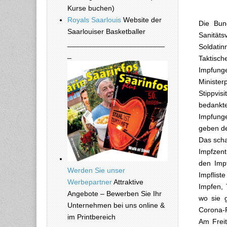
Kurse buchen)
Royals Saarlouis
Website der
Die Bun
Saarlouiser Basketballer
Sanität
________________________
Soldatin
_
Taktisc
Impfunge
Minister
Stippvis
bedankte
Impfung
geben de
Das scha
Impfzen
den Impf
Werden Sie unser
Impflist
Werbepartner
Attraktive
Impfen, 
Angebote – Bewerben Sie Ihr
wo sie 
Unternehmen bei uns online &
Corona-P
im Printbereich
Am Freit