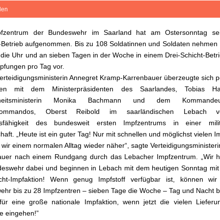
ilen
fzentrum der Bundeswehr im Saarland hat am Ostersonntag se
Betrieb aufgenommen. Bis zu 108 Soldatinnen und Soldaten nehmen 
die Uhr und an sieben Tagen in der Woche in einem Drei-Schicht-Betri
pfungen pro Tag vor.
rteidigungsministerin Annegret Kramp-Karrenbauer überzeugte sich p
en mit dem Ministerpräsidenten des Saarlandes, Tobias H
heitsministerin Monika Bachmann und dem Kommande
kommandos, Oberst Reibold im saarländischen Lebach 
gsfähigkeit des bundesweit ersten Impfzentrums in einer milit
haft. „Heute ist ein guter Tag! Nur mit schnellen und möglichst vielen 
ir einem normalen Alltag wieder näher“, sagte Verteidigungsminister
auer nach einem Rundgang durch das Lebacher Impfzentrum. „Wir he
eswehr dabei und beginnen in Lebach mit dem heutigen Sonntag mit
ht-Impfaktion! Wenn genug Impfstoff verfügbar ist, können wir
hr bis zu 28 Impfzentren – sieben Tage die Woche – Tag und Nacht b
für eine große nationale Impfaktion, wenn jetzt die vielen Liefer
fe eingehen!”