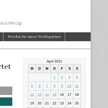
uis & Merzig
Werden Sie unser Werbepartner
April 2021
tet
M
D
M
D
F
S
S
1
2
3
4
rtet Rund-um-
5
6
7
8
9
10
11
12
13
14
15
16
17
18
19
20
21
22
23
24
25