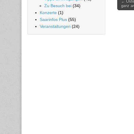
← Oster
Beitra
Zu Besuch bei
(34)
ganz a
Konzerte
(1)
Saarinfos Plus
(55)
Veranstaltungen
(24)