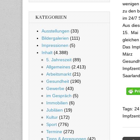
wenigen 
zu den b
KATEGORIEN
im 24/7 
Aus dies
Ausstellungen
(33)
15. Mai 
Bildergalerien
(111)
gleichen
Impressionen
(5)
Das Impf
Inhalt
(4.388)
März s
5. Jahreszeit
(89)
Gesundhe
Allgemeines
(2.413)
Impfzent
Arbeitsmarkt
(21)
Saarland 
Gesundheit
(190)
Gewerbe
(43)
im Gespräch
(5)
Immobilien
(6)
Tags: 24
Jubiläen
(19)
Impfzen
Kultur
(172)
Sport
(776)
Termine
(272)
Tipps & Anregungen
(42)