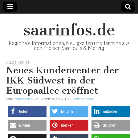
saarinfos.de
Regionale Informationen, Neuigkeiten und Termine aus
den Kreisen Saarlouis & Merzig
ALLGEMEINES
Neues Kundencenter der
IKK Südwest in der
Europaallee eröffnet
von
aramedien
•
05. Dezember 2021
•
0 Kommentare
teilen
twittern
mitteilen
E-Mail
merken
drucken