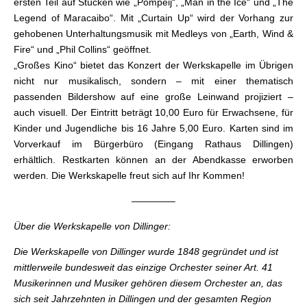
ersten Teil auf Stücken wie „Pompeij“, „Man in the Ice“ und „The
Legend of Maracaibo“. Mit „Curtain Up“ wird der Vorhang zur
gehobenen Unterhaltungsmusik mit Medleys von „Earth, Wind &
Fire“ und „Phil Collins“ geöffnet.
„Großes Kino“ bietet das Konzert der Werkskapelle im Übrigen
nicht nur musikalisch, sondern – mit einer thematisch
passenden Bildershow auf eine große Leinwand projiziert –
auch visuell. Der Eintritt beträgt 10,00 Euro für Erwachsene, für
Kinder und Jugendliche bis 16 Jahre 5,00 Euro. Karten sind im
Vorverkauf im Bürgerbüro (Eingang Rathaus Dillingen)
erhältlich. Restkarten können an der Abendkasse erworben
werden. Die Werkskapelle freut sich auf Ihr Kommen!
————–
Über die Werkskapelle von Dillinger:
Die Werkskapelle von Dillinger wurde 1848 gegründet und ist
mittlerweile bundesweit das einzige Orchester seiner Art. 41
Musikerinnen und Musiker gehören diesem Orchester an, das
sich seit Jahrzehnten in Dillingen und der gesamten Region