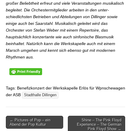
großer Beliebtheit erfreut und viele Veranstaltungen musikalisch
begleitet. Die Orchestermitglieder arbeiten in den unter-
schiedlichsten Betrieben und Abteilungen von Dillinger sowie
einige auch bei Saarstahl. Musikalisch geleitet wird das
Orchester von Stefan Weber mit einem Repertoire, das
hauptsächlich konzertante wie auch sinfonische Blasmusik
beinhaltet. Natürlich kann die Werkskapelle auch mit einem
Marsch umgehen und kennt sich ebenso gut mit modernen
Rhythmen aus.
Tags: Benefizkonzert der Werkskapelle Erlös für Wpnschewagen
der ASB
Stadthalle Dillingen
← Pictures of Pop – ein
Shine – The Pink Floyd
Beitragsnavigation
Abend der Pop Kultur
Experience – The German
Pink Floyd Show →