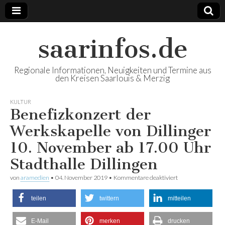
saarinfos.de
Regionale Informationen, Neuigkeiten und Termine aus
den Kreisen Saarlouis & Merzig
KULTUR
Benefizkonzert der
Werkskapelle von Dillinger
10. November ab 17.00 Uhr
Stadthalle Dillingen
von
aramedien
•
04. November 2019
•
Kommentare deaktiviert
für
Benefizkonzert
der Werkskapelle
teilen
twittern
mitteilen
von Dillinger 10.
November ab
17.00 Uhr
E-Mail
merken
drucken