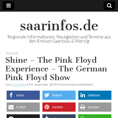
saarinfos.de
Regionale Informationen, Neuigkeiten und Termine aus
den Kreisen Saarlouis & Merzig
TERMINE
Shine – The Pink Floyd
Experience – The German
Pink Floyd Show
von
aramedien
•
04. November 2019
•
Kommentare deaktiviert
für Shine – The
Pink Floyd
Experience – The
teilen
twittern
mitteilen
German Pink
Floyd Show
E-Mail
merken
drucken