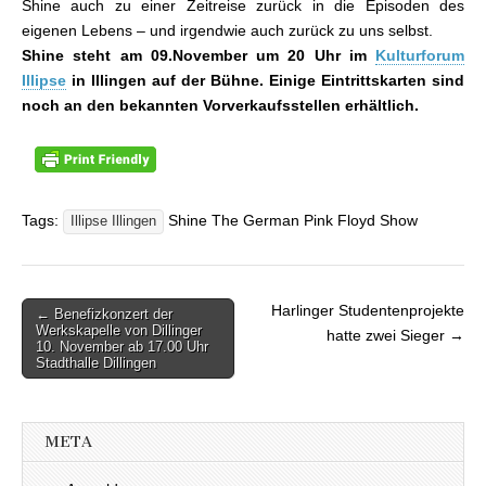
Shine auch zu einer Zeitreise zurück in die Episoden des
eigenen Lebens – und irgendwie auch zurück zu uns selbst.
Shine steht am 09.November um 20 Uhr im
Kulturforum
Illipse
in Illingen auf der Bühne. Einige Eintrittskarten sind
noch an den bekannten Vorverkaufsstellen erhältlich.
Tags:
Shine The German Pink Floyd Show
Illipse Illingen
Harlinger Studentenprojekte
← Benefizkonzert der
Beitragsnavigation
Werkskapelle von Dillinger
hatte zwei Sieger →
10. November ab 17.00 Uhr
Stadthalle Dillingen
META