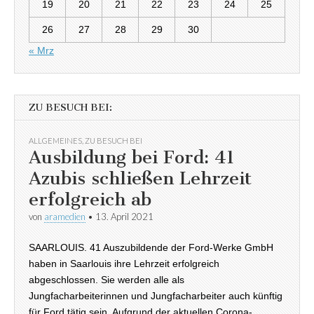
19
20
21
22
23
24
25
26
27
28
29
30
« Mrz
ZU BESUCH BEI:
ALLGEMEINES
,
ZU BESUCH BEI
Ausbildung bei Ford: 41
Azubis schließen Lehrzeit
erfolgreich ab
von
aramedien
•
13. April 2021
SAARLOUIS. 41 Auszubildende der Ford-Werke GmbH
haben in Saarlouis ihre Lehrzeit erfolgreich
abgeschlossen. Sie werden alle als
Jungfacharbeiterinnen und Jungfacharbeiter auch künftig
für Ford tätig sein. Aufgrund der aktuellen Corona-