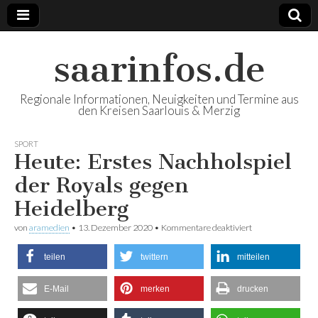
saarinfos.de
Regionale Informationen, Neuigkeiten und Termine aus
den Kreisen Saarlouis & Merzig
SPORT
Heute: Erstes Nachholspiel
der Royals gegen
Heidelberg
von
aramedien
•
13. Dezember 2020
•
Kommentare deaktiviert
für Heute: Erstes
Nachholspiel der
Royals gegen
teilen
twittern
mitteilen
Heidelberg
E-Mail
merken
drucken