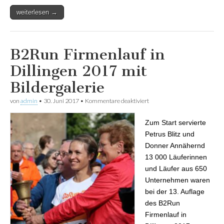
weiterlesen →
B2Run Firmenlauf in
Dillingen 2017 mit
Bildergalerie
von
admin
•
30. Juni 2017
•
Kommentare deaktiviert
für B2Run Firmenlauf in
Dillingen 2017 mit
Bildergalerie
Zum Start servierte
Petrus Blitz und
Donner Annähernd
13 000 Läuferinnen
und Läufer aus 650
Unternehmen waren
bei der 13. Auflage
des B2Run
Firmenlauf in