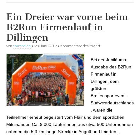
Ein Dreier war vorne beim
B2Run Firmenlauf in
Dillingen
von
aramedien
•
28. Juni 2019
•
Kommentare deaktiviert
für Ein Dreier war vorne
beim B2Run Firmenlauf
in Dillingen
Bei der Jubiläums-
Ausgabe des B2Run
Firmenlauf in
Dillingen, dem
größten
Breitensportevent
Südwestdeutschlands
, waren die
Teilnehmer erneut begeistert vom Flair und dem sportlichen
Miteinander. Ca. 9.000 LäuferInnen aus etwa 500 Unternehmen
nahmen die 5,3 km lange Strecke in Angriff und feierten…