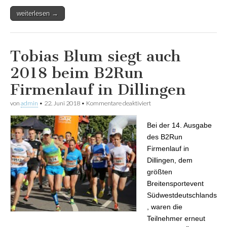
weiterlesen →
Tobias Blum siegt auch
2018 beim B2Run
Firmenlauf in Dillingen
von
admin
•
22. Juni 2018
•
Kommentare deaktiviert
für Tobias Blum siegt auch
2018 beim B2Run
Firmenlauf in Dillingen
Bei der 14. Ausgabe
des B2Run
Firmenlauf in
Dillingen, dem
größten
Breitensportevent
Südwestdeutschlands
, waren die
Teilnehmer erneut