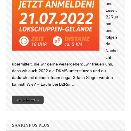
und
Leser.
B2Run
hat
uns
folgen
de
Nachri
cht
übermittelt, die wir gerne weitergeben: „wir freuen uns,
dass wir auch 2022 die DKMS unterstützen und du
dadurch mit deinem Team sogar 3-fach Sieger werden
kannst! Wie? – Laufe bei B2Run…
weiterlesen →
SAARINFOS PLUS