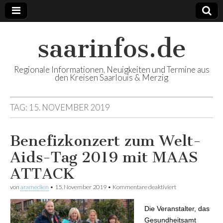
saarinfos.de
Regionale Informationen, Neuigkeiten und Termine aus
den Kreisen Saarlouis & Merzig
TAG:
15. NOVEMBER 2019
Benefizkonzert zum Welt-
Aids-Tag 2019 mit MAAS
ATTACK
von
aramedien
•
15. November 2019
•
Kommentare deaktiviert
für
Benefizkonzert
zum Welt-Aids-
Die Veranstalter, das
Tag 2019 mit
MAAS ATTACK
Gesundheitsamt