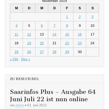
November 2019
M
D
M
D
F
S
S
1
2
3
4
5
6
7
8
9
10
11
12
13
14
15
16
17
18
19
20
21
22
23
24
25
26
27
28
29
30
« Okt
Dez »
ZU BESUCH BEI:
Saarinfos Plus – Ausgabe 64
Juni Juli 22 ist nun online
von
admin
•
01. Juni 2022