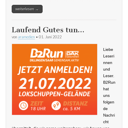
weiterlesen →
Laufend Gutes tun…
von
aramedien
•
01. Juni 2022
Liebe
Leseri
nnen
und
Leser.
B2Run
hat
uns
folgen
de
Nachri
cht