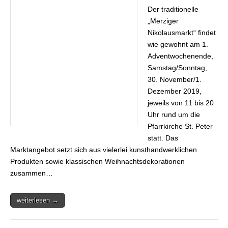
mit
Der traditionelle
verkaufsoffenem
Sonntag
„Merziger
Nikolausmarkt“ findet
wie gewohnt am 1.
Adventwochenende,
Samstag/Sonntag,
30. November/1.
Dezember 2019,
jeweils von 11 bis 20
Uhr rund um die
Pfarrkirche St. Peter
statt. Das
Marktangebot setzt sich aus vielerlei kunsthandwerklichen
Produkten sowie klassischen Weihnachtsdekorationen
zusammen…
weiterlesen →