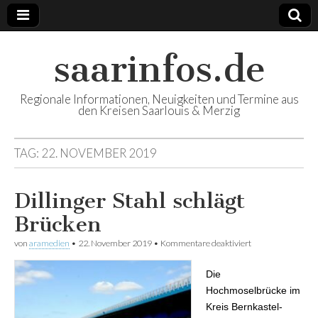
saarinfos.de
Regionale Informationen, Neuigkeiten und Termine aus
den Kreisen Saarlouis & Merzig
TAG:
22. NOVEMBER 2019
Dillinger Stahl schlägt
Brücken
von
aramedien
•
22. November 2019
•
Kommentare deaktiviert
für Dillinger Stahl
schlägt Brücken
Die
Hochmoselbrücke im
Kreis Bernkastel-