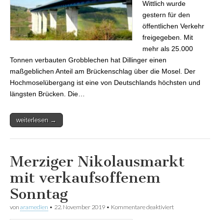
Wittlich wurde
gestern für den
öffentlichen Verkehr
freigegeben. Mit
mehr als 25.000
Tonnen verbauten Grobblechen hat Dillinger einen
maßgeblichen Anteil am Brückenschlag über die Mosel. Der
Hochmoselübergang ist eine von Deutschlands höchsten und
längsten Brücken. Die…
weiterlesen →
Merziger Nikolausmarkt
mit verkaufsoffenem
Sonntag
von
aramedien
•
22. November 2019
•
Kommentare deaktiviert
für Merziger
Nikolausmarkt