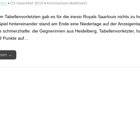
dien
•
03. November 2019
•
Kommentare deaktiviert
für Auch in Heidelberg gab es für
nichts zu holen
m Tabellenvorletzten gab es für die inexio Royals Saarlouis nichts zu h
Spiel hintereinander stand am Ende eine Niederlage auf der Anzeigenta
e schmerzhafte: die Gegnerinnen aus Heidelberg, Tabellenvorletzter, h
9 Punkte auf…
lesen →