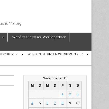
uis & Merzig
Werden Sie unser Werbepartner
ENSCHUTZ
WERDEN SIE UNSER WERBEPARTNER
November 2019
M
D
M
D
F
S
S
1
2
3
4
5
6
7
8
9
10