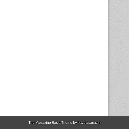
The Magazine Basic Theme by
bavotasan.com
.