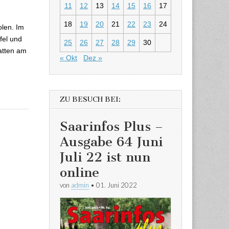
 die Royals
11
12
13
14
15
16
17
18
19
20
21
22
23
24
olen. Im
fel und
25
26
27
28
29
30
atten am
« Okt
Dez »
ZU BESUCH BEI:
Saarinfos Plus –
Ausgabe 64 Juni
Juli 22 ist nun
online
von
admin
•
01. Juni 2022