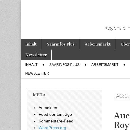
Regionale I
Weiter zum Inhalt
Inhalt
Saarinfos Plus
Arbeitsmarkt
Über
Hauptmenü
Newsletter
INHALT
SAARINFOS PLUS
ARBEITSMARKT
Untermenü
NEWSLETTER
META
TAG:
3
Anmelden
Auc
Feed der Einträge
Kommentare-Feed
Roy
WordPress.org