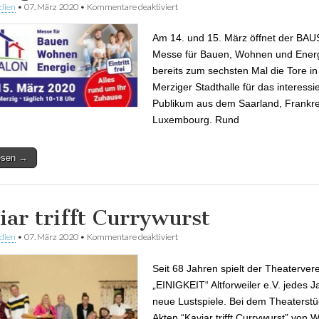
dien
•
07. März 2020
•
Kommentare deaktiviert
für Baumesse BAUSALON zum 6. Mal 
Am 14. und 15. März öffnet der BA
Messe für Bauen, Wohnen und Energ
bereits zum sechsten Mal die Tore in
Merziger Stadthalle für das interessi
Publikum aus dem Saarland, Frankre
Luxembourg. Rund 
lesen →
iar trifft Currywurst
dien
•
07. März 2020
•
Kommentare deaktiviert
für Kaviar trifft Currywurst
Seit 68 Jahren spielt der Theaterver
„EINIGKEIT“ Altforweiler e.V. jedes J
neue Lustspiele. Bei dem Theaterstü
Akten “Kaviar trifft Currywurst” von W