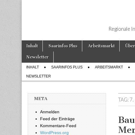
Regionale I
Weiter zum Inhalt
Inhalt
Saarinfos Plus
Arbeitsmarkt
Über
Hauptmenü
Newsletter
INHALT
SAARINFOS PLUS
ARBEITSMARKT
Untermenü
NEWSLETTER
META
TAG:
7.
Anmelden
Bau
Feed der Einträge
Kommentare-Feed
Mer
WordPress.org