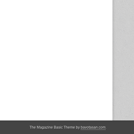
The Magazine Basic Theme by
bavotasan.com
.