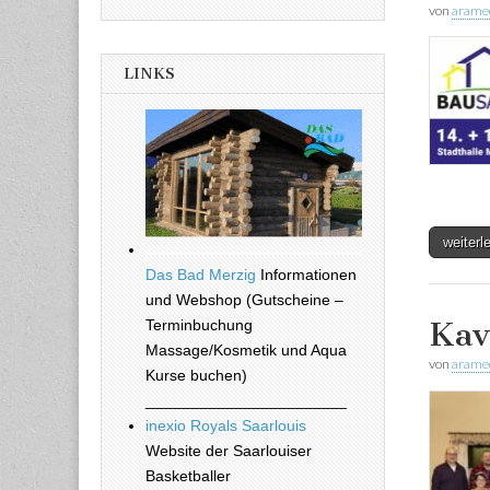
von
arame
LINKS
weiter
Das Bad Merzig
Informationen
und Webshop (Gutscheine –
Kav
Terminbuchung
Massage/Kosmetik und Aqua
von
arame
Kurse buchen)
_______________________
inexio Royals Saarlouis
Website der Saarlouiser
Basketballer