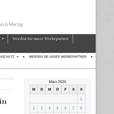
uis & Merzig
Werden Sie unser Werbepartner
ENSCHUTZ
WERDEN SIE UNSER WERBEPARTNER
März 2020
M
D
M
D
F
S
S
1
in
2
3
4
5
6
7
8