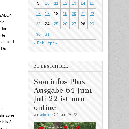
in Merzig
9
10
11
12
13
14
15
16
17
18
19
20
21
22
USALON –
ie –
23
24
25
26
27
28
29
 der
30
31
erte
ich und
« Feb
Apr »
Der…
ZU BESUCH BEI:
Saarinfos Plus –
Ausgabe 64 Juni
Juli 22 ist nun
online
ein
von
admin
•
01. Juni 2022
ahr zwei
ck in 3
inni