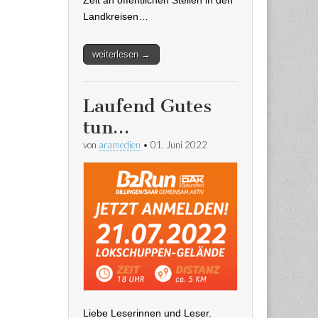
Zeit an öffentlichen Stellen in den
Landkreisen…
weiterlesen →
Laufend Gutes
tun…
von
aramedien
•
01. Juni 2022
Liebe Leserinnen und Leser.