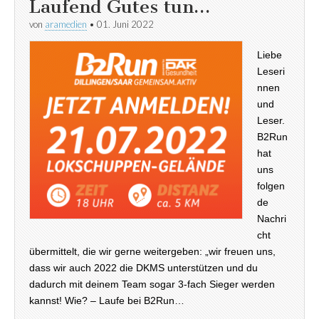
Laufend Gutes tun…
von
aramedien
•
01. Juni 2022
Liebe
Leseri
nnen
und
Leser.
B2Run
hat
uns
folgen
de
Nachri
cht
übermittelt, die wir gerne weitergeben: „wir freuen uns,
dass wir auch 2022 die DKMS unterstützen und du
dadurch mit deinem Team sogar 3-fach Sieger werden
kannst! Wie? – Laufe bei B2Run…