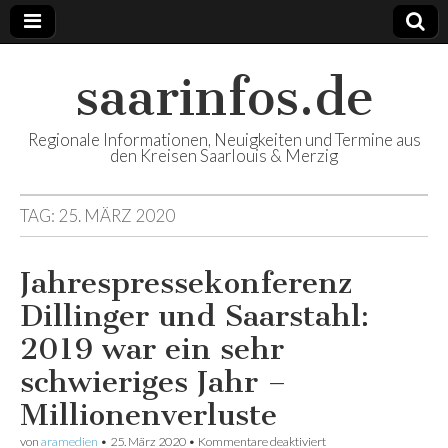
saarinfos.de
Regionale Informationen, Neuigkeiten und Termine aus
den Kreisen Saarlouis & Merzig
TAG:
25. MÄRZ 2020
Jahrespressekonferenz
Dillinger und Saarstahl:
2019 war ein sehr
schwieriges Jahr –
Millionenverluste
von
aramedien
•
25. März 2020
•
Kommentare deaktiviert
für