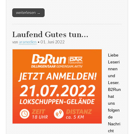
weiterlesen →
Laufend Gutes tun…
von
aramedien
•
01. Juni 2022
Liebe
Leseri
nnen
und
Leser.
B2Run
hat
uns
folgen
de
Nachri
cht