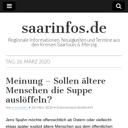
saarinfos.de
Regionale Informationen, Neuigkeiten und Termine aus
den Kreisen Saarlouis & Merzig
TAG:
26. MÄRZ 2020
Meinung – Sollen ältere
Menschen die Suppe
auslöffeln?
von
aramedien
•
26. März 2020
•
Kommentare deaktiviert
für Meinung – Sollen
ältere Menschen die
Suppe auslöffeln?
Jens Spahn möchte offensichtlich ab Ostern oder vielleicht
etwas später explizit ältere Menschen aus dem öffentlichen