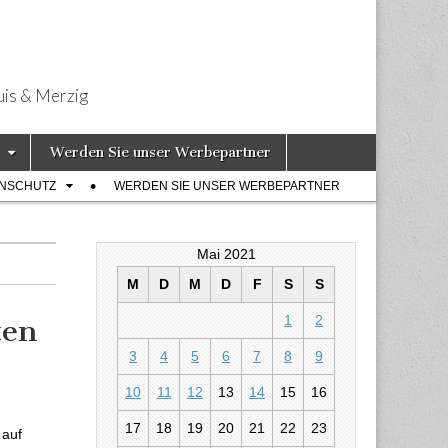
uis & Merzig
Werden Sie unser Werbepartner
ENSCHUTZ
WERDEN SIE UNSER WERBEPARTNER
Mai 2021
M
D
M
D
F
S
S
1
2
ten
3
4
5
6
7
8
9
 ist auf
10
11
12
13
14
15
16
17
18
19
20
21
22
23
 auf