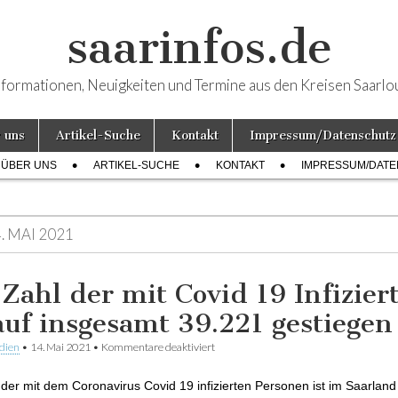
saarinfos.de
nformationen, Neuigkeiten und Termine aus den Kreisen Saarlo
 uns
Artikel-Suche
Kontakt
Impressum/Datenschutz
ÜBER UNS
ARTIKEL-SUCHE
KONTAKT
IMPRESSUM/DAT
. MAI 2021
 Zahl der mit Covid 19 Infizier
 auf insgesamt 39.221 gestiegen
dien
•
14. Mai 2021
•
Kommentare deaktiviert
für Die Zahl der mit Covid 19 Infizierten
insgesamt 39.221 gestiegen
 der mit dem Coronavirus Covid 19 infizierten Personen ist im Saarland