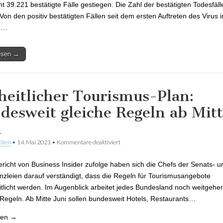
t 39.221 bestätigte Fälle gestiegen. Die Zahl der bestätigten Todesfälle
 Von den positiv bestätigten Fällen seit dem ersten Auftreten des Virus 
d…
lesen →
heitlicher Tourismus-Plan:
desweit gleiche Regeln ab Mit
i
dien
•
14. Mai 2021
•
Kommentare deaktiviert
für Einheitlicher Tourismus-Plan: bunde
Regeln ab Mitte Juni
richt von Business Insider zufolge haben sich die Chefs der Senats- u
nzleien darauf verständigt, dass die Regeln für Tourismusangebote
itlicht werden. Im Augenblick arbeitet jedes Bundesland noch weitgeh
Regeln. Ab Mitte Juni sollen bundesweit Hotels, Restaurants…
sen →