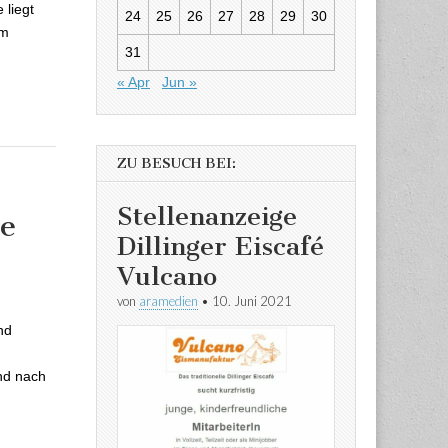
 liegt
24
25
26
27
28
29
30
im
31
« Apr
Jun »
ZU BESUCH BEI:
Stellenanzeige
te
Dillinger Eiscafé
Vulcano
sweit gleiche
von
aramedien
•
10. Juni 2021
nd
end nach