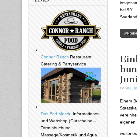
LINKS
insgesam
bei 991.
Saarlan
weiter
Ein
Connor Ranch
Restaurant,
Catering & Partyservice
bun
Jun
von
arame
Einem Be
Staatska
Das Bad Merzig
Informationen
vereinhe
und Webshop (Gutscheine –
eigenen 
Terminbuchung
weiterle
Massage/Kosmetik und Aqua