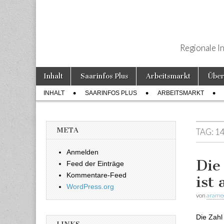
Regionale I
Weiter zum Inhalt
Inhalt
Saarinfos Plus
Arbeitsmarkt
Über
Hauptmenü
INHALT
SAARINFOS PLUS
ARBEITSMARKT
Untermenü
META
TAG:
14
Anmelden
Die
Feed der Einträge
Kommentare-Feed
ist
WordPress.org
von
arame
Die Zahl