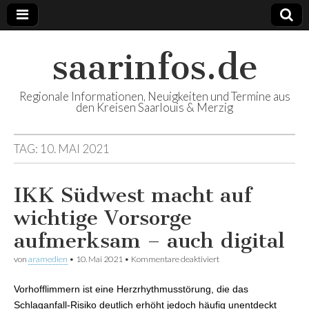
saarinfos.de
Regionale Informationen, Neuigkeiten und Termine aus
den Kreisen Saarlouis & Merzig
TAG:
10. MAI 2021
IKK Südwest macht auf
wichtige Vorsorge
aufmerksam – auch digital
von
aramedien
•
10. Mai 2021
•
Kommentare deaktiviert
für IKK Südwest macht
auf wichtige Vorsorge
aufmerksam – auch
Vorhofflimmern ist eine Herzrhythmusstörung, die das
digital
Schlaganfall-Risiko deutlich erhöht jedoch häufig unentdeckt