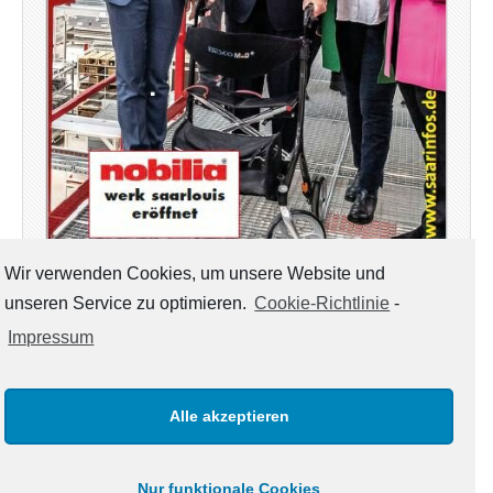
Wir verwenden Cookies, um unsere Website und
unseren Service zu optimieren.
Cookie-Richtlinie
-
Mit Saarinfos Plus – Ausgabe Mai Juni 2021 – Ihr
Regionalmagazin für die Kreise Saarlouis & Merzig –
Impressum
steht unser Magazin diesmal auch wieder in digitaler
Version – neben der Print-Ausgabe, die zur Zeit an
öffentlichen Stellen in den Landkreisen zur…
Alle akzeptieren
weiterlesen →
Nur funktionale Cookies