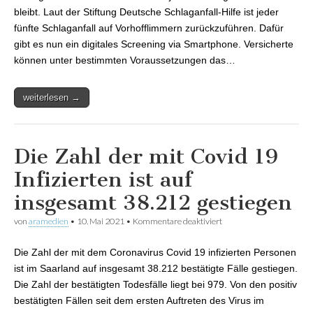
bleibt. Laut der Stiftung Deutsche Schlaganfall-Hilfe ist jeder
fünfte Schlaganfall auf Vorhofflimmern zurückzuführen. Dafür
gibt es nun ein digitales Screening via Smartphone. Versicherte
können unter bestimmten Voraussetzungen das…
weiterlesen →
Die Zahl der mit Covid 19
Infizierten ist auf
insgesamt 38.212 gestiegen
von
aramedien
•
10. Mai 2021
•
Kommentare deaktiviert
für Die Zahl der mit
Covid 19 Infizierten ist
auf insgesamt 38.212
Die Zahl der mit dem Coronavirus Covid 19 infizierten Personen
gestiegen
ist im Saarland auf insgesamt 38.212 bestätigte Fälle gestiegen.
Die Zahl der bestätigten Todesfälle liegt bei 979. Von den positiv
bestätigten Fällen seit dem ersten Auftreten des Virus im