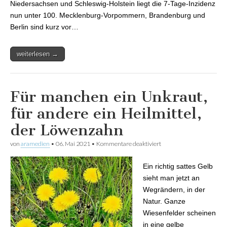
Niedersachsen und Schleswig-Holstein liegt die 7-Tage-Inzidenz
nun unter 100. Mecklenburg-Vorpommern, Brandenburg und
Berlin sind kurz vor…
weiterlesen →
Für manchen ein Unkraut,
für andere ein Heilmittel,
der Löwenzahn
von
aramedien
•
06. Mai 2021
•
Kommentare deaktiviert
für Für manchen ein
Unkraut, für andere ein
Heilmittel, der
Ein richtig sattes Gelb
Löwenzahn
sieht man jetzt an
Wegrändern, in der
Natur. Ganze
Wiesenfelder scheinen
in eine gelbe