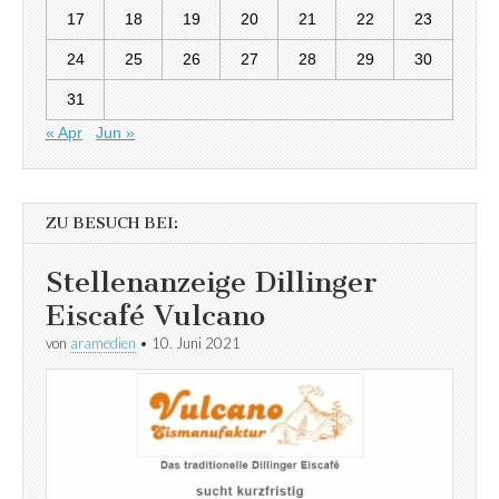
17
18
19
20
21
22
23
24
25
26
27
28
29
30
31
« Apr
Jun »
ZU BESUCH BEI:
Stellenanzeige Dillinger
Eiscafé Vulcano
von
aramedien
•
10. Juni 2021