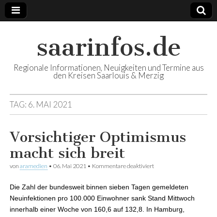
saarinfos.de
Regionale Informationen, Neuigkeiten und Termine aus
den Kreisen Saarlouis & Merzig
TAG:
6. MAI 2021
Vorsichtiger Optimismus
macht sich breit
von
aramedien
•
06. Mai 2021
•
Kommentare deaktiviert
für Vorsichtiger
Optimismus macht sich
breit
Die Zahl der bundesweit binnen sieben Tagen gemeldeten
Neuinfektionen pro 100.000 Einwohner sank Stand Mittwoch
innerhalb einer Woche von 160,6 auf 132,8. In Hamburg,