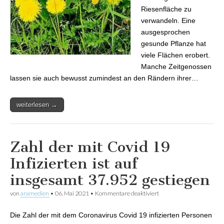
Riesenfläche zu
verwandeln. Eine
ausgesprochen
gesunde Pflanze hat
viele Flächen erobert.
Manche Zeitgenossen
lassen sie auch bewusst zumindest an den Rändern ihrer…
weiterlesen →
Zahl der mit Covid 19
Infizierten ist auf
insgesamt 37.952 gestiegen
von
aramedien
•
06. Mai 2021
•
Kommentare deaktiviert
für Zahl der mit Covid
19 Infizierten ist auf
insgesamt 37.952
Die Zahl der mit dem Coronavirus Covid 19 infizierten Personen
gestiegen