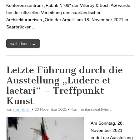
Konferenzzentrum „Fabrik N°09“ der Villeroy & Boch AG wurde
bei der offiziellen Verleihung des saarländischen
Architekturpreises „Orte der Arbeit“ am 18. November 2021 in
Saarbrücken…
weiterlesen →
Letzte Führung durch die
Ausstellung „Ludere et
laetari“ – Treffpunkt
Kunst
von
aramedien
•
23. November 2021
•
Kommentare deaktiviert
für Letzte
Führung durch
die Ausstellung
Am Sonntag, 28.
„Ludere et laetari“
– Treffpunkt
November 2021
Kunst
endet die Ausstellung