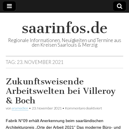
saarinfos.de
Regionale Informationen, Neuigkeiten und Termine aus
den Kreisen Saarlouis & Merzig
TAG:
23. NOVEMBER 2021
Zukunftsweisende
Arbeitswelten bei Villeroy
& Boch
von
aramedien
•
23. November 2021
•
Kommentare deaktiviert
für
Zukunftsweisend
Arbeitswelten bei
Fabrik N°09 erhält Anerkennung beim saarländischen
Villeroy & Boch
Architekturpreis „Orte der Arbeit 2021“ Das moderne Büro- und