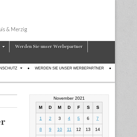
uis & Merzig
Werden Sie unser Werbepartner
ENSCHUTZ
WERDEN SIE UNSER WERBEPARTNER
November 2021
M
D
M
D
F
S
S
1
2
3
4
5
6
7
er
8
9
10
11
12
13
14