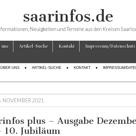
saarinfos.de
nformationen, Neuigkeiten und Termine aus den Kreisen Saarlo
 uns
Artikel-Suche
Kontakt
Impressum/Datenschutz
ÜBER UNS
ARTIKEL-SUCHE
KONTAKT
IMPRESSUM/DAT
5. NOVEMBER 2021
rinfos plus – Ausgabe Dezemb
– 10. Jubiläum