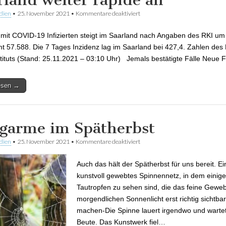
dien
•
25. November 2021
•
Kommentare deaktiviert
für COVID-19 Infizierten steigt 
weiter rapide an
 mit COVID-19 Infizierten steigt im Saarland nach Angaben des RKI um
t 57.588. Die 7 Tages Inzidenz lag im Saarland bei 427,4. Zahlen des
tituts (Stand: 25.11.2021 – 03:10 Uhr) Jemals bestätigte Fälle Neue 
lesen →
garme im Spätherbst
dien
•
25. November 2021
•
Kommentare deaktiviert
für Fangarme im Spätherbst
Auch das hält der Spätherbst für uns bereit. Ei
kunstvoll gewebtes Spinnennetz, in dem einige
Tautropfen zu sehen sind, die das feine Gewe
morgendlichen Sonnenlicht erst richtig sichtbar
machen-Die Spinne lauert irgendwo und wartet
Beute. Das Kunstwerk fiel…