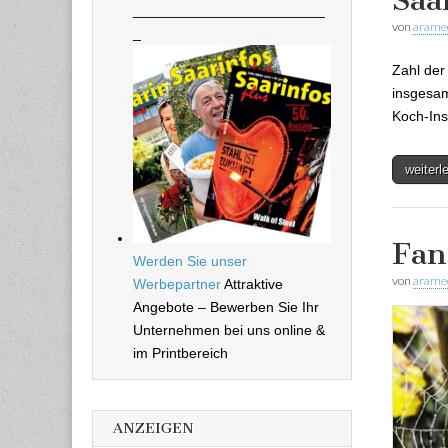
________________________
von
arame
_
Zahl der
insgesam
Koch-Ins
weiter
Fan
Werden Sie unser
von
arame
Werbepartner
Attraktive
Angebote – Bewerben Sie Ihr
Unternehmen bei uns online &
im Printbereich
ANZEIGEN