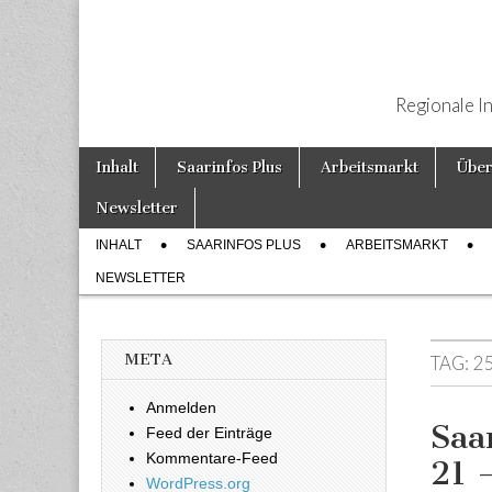
Regionale I
Weiter zum Inhalt
Inhalt
Saarinfos Plus
Arbeitsmarkt
Über
Hauptmenü
Newsletter
INHALT
SAARINFOS PLUS
ARBEITSMARKT
Untermenü
NEWSLETTER
META
TAG:
2
Anmelden
Saa
Feed der Einträge
Kommentare-Feed
21 
WordPress.org