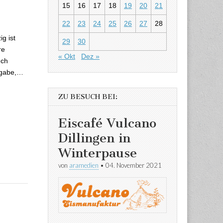
er 21 – 10.
15
16
17
18
19
20
21
22
23
24
25
26
27
28
g ist
29
30
re
« Okt
Dez »
uch
usgabe,…
ZU BESUCH BEI:
Eiscafé Vulcano
Dillingen in
Winterpause
von
aramedien
•
04. November 2021