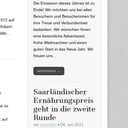
Die Eissaison dieses Jahres ist zu
im Saarland
Ende! Wir möchten uns bei allen
Besuchern und Besucherinnen für
 972 auf
ihre Treue und Verbundenheit
 Robert-
bedanken. Wir wünschen Ihnen
Fälle…
eine besinnliche Adventszeit,
frohe Weihnachten und einen
guten Start in das Neue Jahr. Wir
freuen uns…
weiterlesen →
Saarländischer
n
Ernährungspreis
be im
geht in die zweite
Runde
 auf
von
aramedien
•
08. Juni 2021