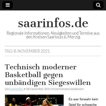
saarinfos.de
Regionale Informationen, Neuigkeiten und Termine aus
den Kreisen Saarlouis & Merzig
TAG:
8. NOVEMBER 2021
Technisch moderner
Basketball gegen
unbändigen Siegeswillen
von
aramedien
•
08. November 2021
•
Kommentare deaktiviert
für Technisch
moderner
Basketball gegen
Es war fürwahr kein
unbändigen
Siegeswillen
Spiel für schwache