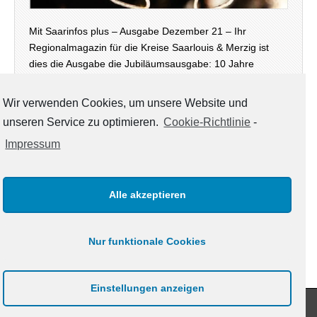
Mit Saarinfos plus – Ausgabe Dezember 21 – Ihr
Regionalmagazin für die Kreise Saarlouis & Merzig ist
dies die Ausgabe die Jubiläumsausgabe: 10 Jahre
Saarinfos Plus – steht unser Magazin diesmal auch
wieder in digitaler Version – neben der Print-Ausgabe,…
Wir verwenden Cookies, um unsere Website und
unseren Service zu optimieren.
Cookie-Richtlinie
-
weiterlesen →
Impressum
Alle akzeptieren
KATEGORIEN
Kategorien
Nur funktionale Cookies
Einstellungen anzeigen
Copyright © 2021
www.saarinfos.de
. All Rights Reserved.