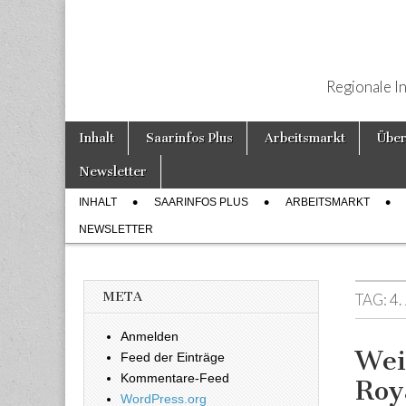
Regionale I
Weiter zum Inhalt
Inhalt
Saarinfos Plus
Arbeitsmarkt
Über
Hauptmenü
Newsletter
INHALT
SAARINFOS PLUS
ARBEITSMARKT
Untermenü
NEWSLETTER
META
TAG:
4.
Anmelden
Wei
Feed der Einträge
Kommentare-Feed
Roy
WordPress.org