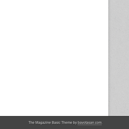
The Magazine Basic Theme by
bavotasan.com
.