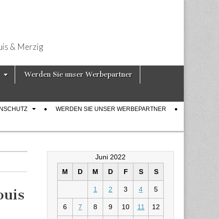
uis & Merzig
Werden Sie unser Werbepartner
ENSCHUTZ
WERDEN SIE UNSER WERBEPARTNER
Juni 2022
M
D
M
D
F
S
S
1
2
3
4
5
ouis
6
7
8
9
10
11
12