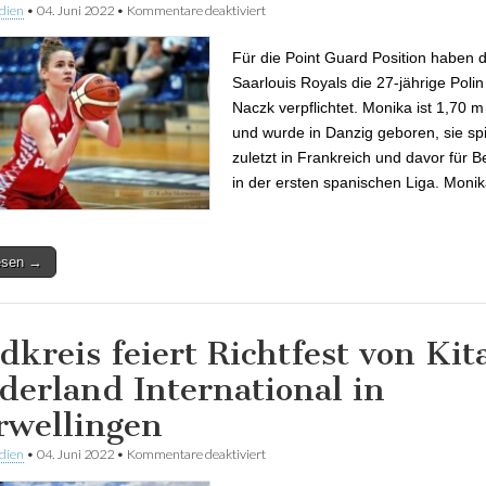
dien
•
04. Juni 2022
•
Kommentare deaktiviert
für Weiterer Neuzugang bei den Saarlo
Für die Point Guard Position haben d
Saarlouis Royals die 27-jährige Poli
Naczk verpflichtet. Monika ist 1,70 
und wurde in Danzig geboren, sie spi
zuletzt in Frankreich und davor für 
in der ersten spanischen Liga. Mon
lesen →
dkreis feiert Richtfest von Kit
derland International in
rwellingen
dien
•
04. Juni 2022
•
Kommentare deaktiviert
für Landkreis feiert Richtfest von Kita 
International in Saarwellingen