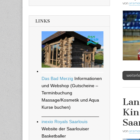
von
arame
LINKS
weiter
Das Bad Merzig
Informationen
und Webshop (Gutscheine –
Terminbuchung
Lan
Massage/Kosmetik und Aqua
Kurse buchen)
Kin
_______________________
Saa
inexio Royals Saarlouis
Website der Saarlouiser
von
arame
Basketballer