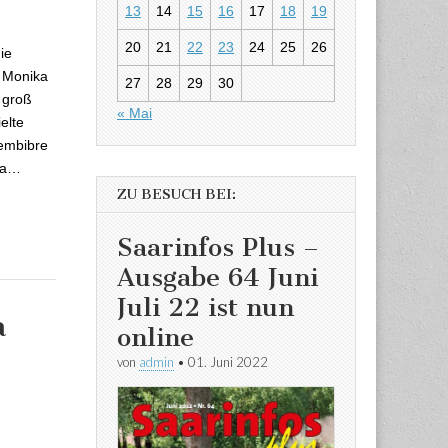
uis Royals
13
14
15
16
17
18
19
20
21
22
23
24
25
26
ie
n Monika
27
28
29
30
m groß
« Mai
elte
Bembibre
ika…
ZU BESUCH BEI:
Saarinfos Plus –
Ausgabe 64 Juni
Juli 22 ist nun
a
online
von
admin
•
01. Juni 2022
Kinderland