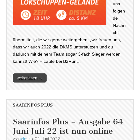
uns
folgen
de
Nachri
cht
übermittelt, die wir gerne weitergeben: „wir freuen uns,
dass wir auch 2022 die DKMS unterstützen und du
dadurch mit deinem Team sogar 3-fach Sieger werden
kannst! Wie? – Laufe bei B2Run…
weiterlesen →
SAARINFOS PLUS
Saarinfos Plus – Ausgabe 64
Juni Juli 22 ist nun online
von
admin
•
01. Juni 2022