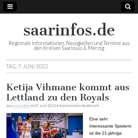
saarinfos.de
Regionale Informationen, Neuigkeiten und Termine aus
den Kreisen Saarlouis & Merzig
TAG:
7. JUNI 2022
Ketija Vihmane kommt aus
Lettland zu den Royals
von
aramedien
•
07. Juni 2022
•
Kommentare deaktiviert
für Ketija Vihmane
kommt aus Lettland zu
den Royals
Eine sehr
interessante Spielerin
ist die 21-jährige