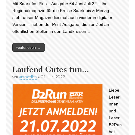
Mit Saarinfos Plus – Ausgabe 64 Juni Juli 22 – Ihr
Regionalmagazin für die Kreise Saarlouis & Merzig –
steht unser Magazin diesmal auch wieder in digitaler
Version – neben der Print-Ausgabe, die zur Zeit an
öffentlichen Stellen in den Landkreisen…
weiterlesen →
Laufend Gutes tun…
von
aramedien
•
01. Juni 2022
Liebe
Leseri
nnen
und
Leser.
B2Run
hat