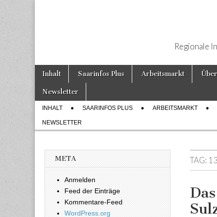
Regionale I
Weiter zum Inhalt
Inhalt
Saarinfos Plus
Arbeitsmarkt
Über
Hauptmenü
Newsletter
INHALT
SAARINFOS PLUS
ARBEITSMARKT
Untermenü
NEWSLETTER
META
TAG:
13
Anmelden
Das
Feed der Einträge
Kommentare-Feed
Sul
WordPress.org