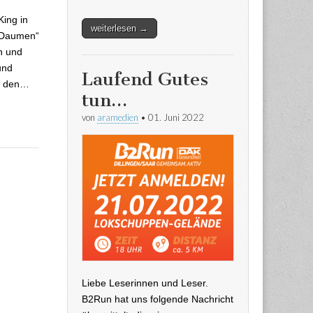
ing in
weiterlesen →
n Daumen“
n und
und
Laufend Gutes
um den…
tun…
von
aramedien
•
01. Juni 2022
Liebe Leserinnen und Leser.
B2Run hat uns folgende Nachricht