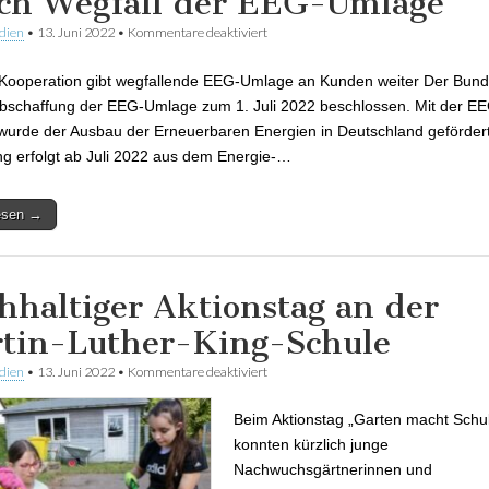
ch Wegfall der EEG-Umlage
dien
•
13. Juni 2022
•
Kommentare deaktiviert
für Deutliche Absenkung der Stromprei
kommpower-Kooperation durch Wegfal
Umlage
Kooperation gibt wegfallende EEG-Umlage an Kunden weiter Der Bun
Abschaffung der EEG-Umlage zum 1. Juli 2022 beschlossen. Mit der E
urde der Ausbau der Erneuerbaren Energien in Deutschland gefördert
g erfolgt ab Juli 2022 aus dem Energie-…
lesen →
hhaltiger Aktionstag an der
tin-Luther-King-Schule
dien
•
13. Juni 2022
•
Kommentare deaktiviert
für Nachhaltiger Aktionstag an der Mar
King-Schule
Beim Aktionstag „Garten macht Schu
konnten kürzlich junge
Nachwuchsgärtnerinnen und