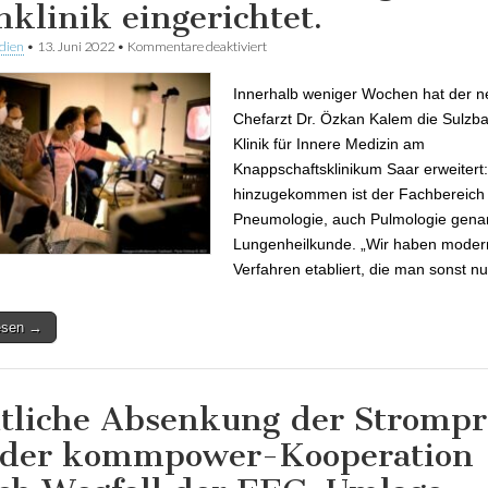
hklinik eingerichtet.
dien
•
13. Juni 2022
•
Kommentare deaktiviert
für Das Knappschaftsklinikum Saar in 
eine neue Lungen-Fachklinik eingericht
Innerhalb weniger Wochen hat der 
Chefarzt Dr. Özkan Kalem die Sulzb
Klinik für Innere Medizin am
Knappschaftsklinikum Saar erweitert
hinzugekommen ist der Fachbereich
Pneumologie, auch Pulmologie genan
Lungenheilkunde. „Wir haben moder
Verfahren etabliert, die man sonst n
lesen →
tliche Absenkung der Strompr
 der kommpower-Kooperation