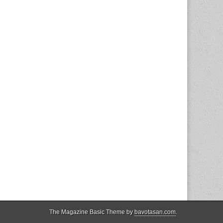
The Magazine Basic Theme by
bavotasan.com
.