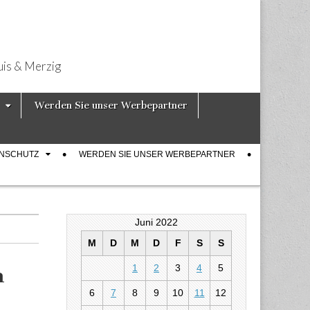
uis & Merzig
Werden Sie unser Werbepartner
ENSCHUTZ
WERDEN SIE UNSER WERBEPARTNER
Juni 2022
M
D
M
D
F
S
S
1
2
3
4
5
n
6
7
8
9
10
11
12