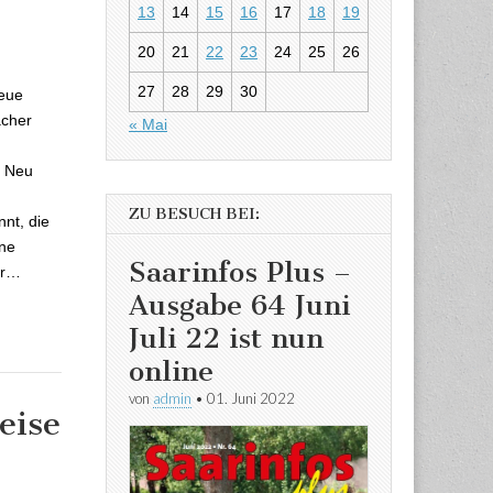
13
14
15
16
17
18
19
Sulzbach hat
20
21
22
23
24
25
26
et.
27
28
29
30
neue
acher
« Mai
: Neu
ZU BESUCH BEI:
nt, die
ne
Saarinfos Plus –
ur…
Ausgabe 64 Juni
Juli 22 ist nun
online
von
admin
•
01. Juni 2022
eise