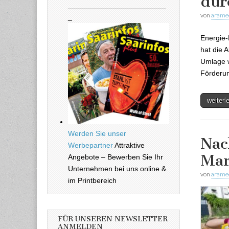
dur
________________________
von
arame
_
Energie-
hat die 
Umlage w
Förderun
weiter
Werden Sie unser
Nac
Werbepartner
Attraktive
Mar
Angebote – Bewerben Sie Ihr
Unternehmen bei uns online &
von
arame
im Printbereich
FÜR UNSEREN NEWSLETTER
ANMELDEN