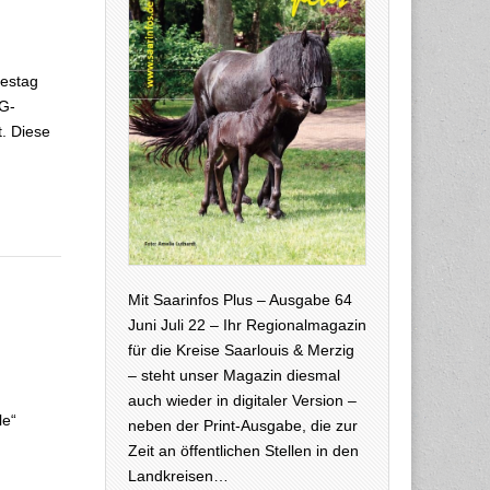
se bei der
l der EEG-
destag
EG-
. Diese
Mit Saarinfos Plus – Ausgabe 64
Juni Juli 22 – Ihr Regionalmagazin
für die Kreise Saarlouis & Merzig
tin-Luther-
– steht unser Magazin diesmal
auch wieder in digitaler Version –
le“
neben der Print-Ausgabe, die zur
Zeit an öffentlichen Stellen in den
Landkreisen…