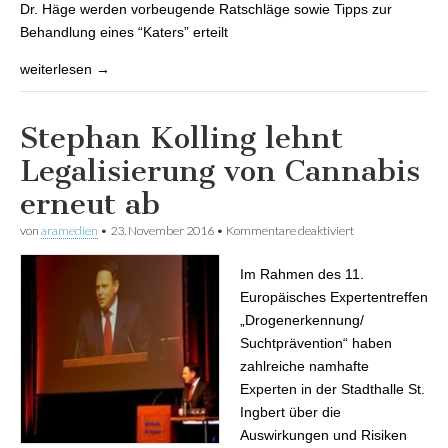
Dr. Häge werden vorbeugende Ratschläge sowie Tipps zur
Behandlung eines “Katers” erteilt
weiterlesen →
Stephan Kolling lehnt
Legalisierung von Cannabis
erneut ab
von
aramedien
•
23. November 2016
•
Kommentare deaktiviert
für Stephan
Kolling lehnt
Legalisierung von
Im Rahmen des 11.
Cannabis erneut
ab
Europäisches Expertentreffen
„Drogenerkennung/
Suchtprävention“ haben
zahlreiche namhafte
Experten in der Stadthalle St.
Ingbert über die
Auswirkungen und Risiken