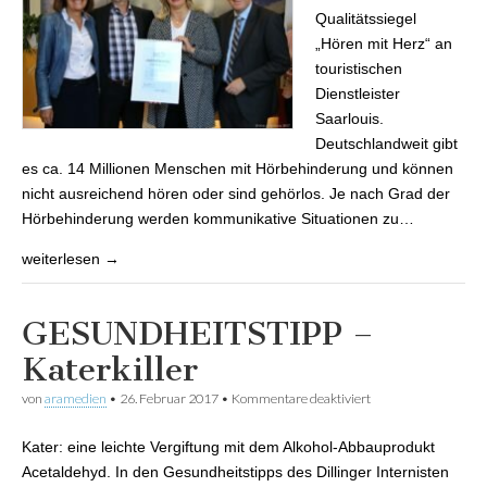
Qualitätssiegel
„Hören mit Herz“ an
touristischen
Dienstleister
Saarlouis.
Deutschlandweit gibt
es ca. 14 Millionen Menschen mit Hörbehinderung und können
nicht ausreichend hören oder sind gehörlos. Je nach Grad der
Hörbehinderung werden kommunikative Situationen zu…
weiterlesen →
GESUNDHEITSTIPP –
Katerkiller
von
aramedien
•
26. Februar 2017
•
Kommentare deaktiviert
für
GESUNDHEITSTIPP
– Katerkiller
Kater: eine leichte Vergiftung mit dem Alkohol-Abbauprodukt
Acetaldehyd. In den Gesundheitstipps des Dillinger Internisten