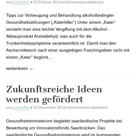
von
aramedien
•
07. Februar 2016
•
Kommentare deaktiviert
für G E S U N D H E I
T S T I P P –
Katerkiller
Tipps zur Vorbeugung und Behandlung alkoholbedingter
Gesundheitsstörungen („Katerkiller“) Unter einem „Kater“
versteht man eine leichte Vergiftung mit dem Alkohol-
Abbauprodukt Acetaldehyd, was auch für die
Trunkenheitssymptome verantwortlich ist. Damit man den
Aschermittwoch nach einer ausgiebigen Faschingsfeier nicht mit
einem „Kater“ beginnt,…
weiterlesen →
Zukunftsreiche Ideen
werden gefördert
von
aramedien
•
29. Dezember 2015
•
Kommentare deaktiviert
für
Zukunftsreiche
Ideen werden
Gesundheitsministerium begleitet saarländische Projekte bei
gefördert
Bewerbung um Innovationsfonds Saarbrücken. Das
saarländische Gesundheitsministerium wird im kommenden