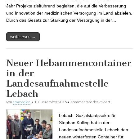
Jahr Projekte zielführend begleiten, die auf die Verbesserung
und Innovation der medizinischen Versorgung im Land abzielen.
Durch das Gesetz zur Stärkung der Versorgung in der…
weiterlesen →
Neuer Hebammencontainer
in der
Landesaufnahmestelle
Lebach
von
aramedien
•
13. Dezember 2015
•
Kommentare deaktiviert
für Neuer
Hebammencontai
in der
Lebach. Sozialstaatssekretär
Landesaufnahmes
Lebach
Stephan Kolling hat in der
Landesaufnahmestelle Lebach den
neuen winterfesten Container für