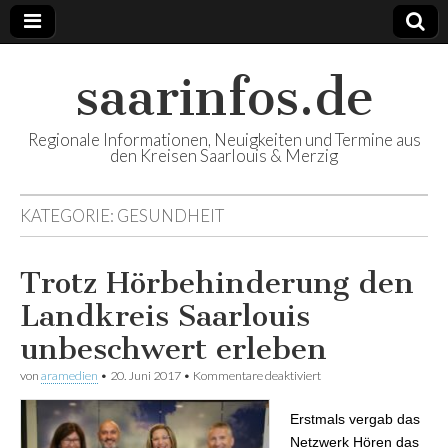
saarinfos.de
Regionale Informationen, Neuigkeiten und Termine aus
den Kreisen Saarlouis & Merzig
KATEGORIE:
GESUNDHEIT
Trotz Hörbehinderung den
Landkreis Saarlouis
unbeschwert erleben
von
aramedien
•
20. Juni 2017
•
Kommentare deaktiviert
für Trotz
Hörbehinderung den
Landkreis Saarlouis
Erstmals vergab das
unbeschwert erleben
Netzwerk Hören das