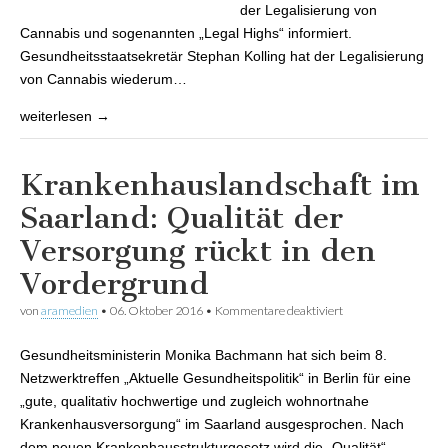
der Legalisierung von
Cannabis und sogenannten „Legal Highs“ informiert.
Gesundheitsstaatsekretär Stephan Kolling hat der Legalisierung
von Cannabis wiederum…
weiterlesen →
Krankenhauslandschaft im
Saarland: Qualität der
Versorgung rückt in den
Vordergrund
von
aramedien
•
06. Oktober 2016
•
Kommentare deaktiviert
für
Krankenhauslandsc
im Saarland: Qualit
Gesundheitsministerin Monika Bachmann hat sich beim 8.
der Versorgung rück
den Vordergrund
Netzwerktreffen „Aktuelle Gesundheitspolitik“ in Berlin für eine
„gute, qualitativ hochwertige und zugleich wohnortnahe
Krankenhausversorgung“ im Saarland ausgesprochen. Nach
dem neuen Krankenhausstrukturgesetz wird die „Qualität“ –