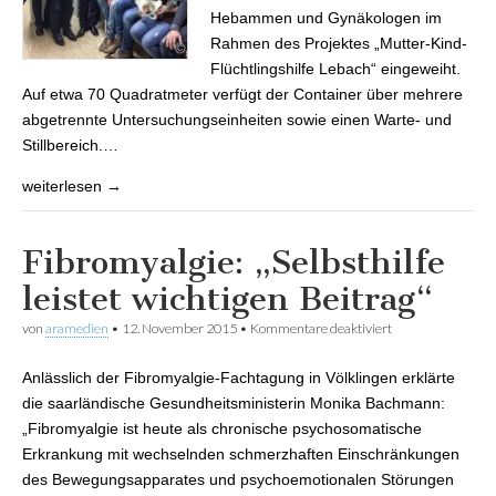
Hebammen und Gynäkologen im
Rahmen des Projektes „Mutter-Kind-
Flüchtlingshilfe Lebach“ eingeweiht.
Auf etwa 70 Quadratmeter verfügt der Container über mehrere
abgetrennte Untersuchungseinheiten sowie einen Warte- und
Stillbereich.…
weiterlesen →
Fibromyalgie: „Selbsthilfe
leistet wichtigen Beitrag“
von
aramedien
•
12. November 2015
•
Kommentare deaktiviert
für Fibromyalgie:
„Selbsthilfe leistet
wichtigen
Anlässlich der Fibromyalgie-Fachtagung in Völklingen erklärte
Beitrag“
die saarländische Gesundheitsministerin Monika Bachmann:
„Fibromyalgie ist heute als chronische psychosomatische
Erkrankung mit wechselnden schmerzhaften Einschränkungen
des Bewegungsapparates und psychoemotionalen Störungen