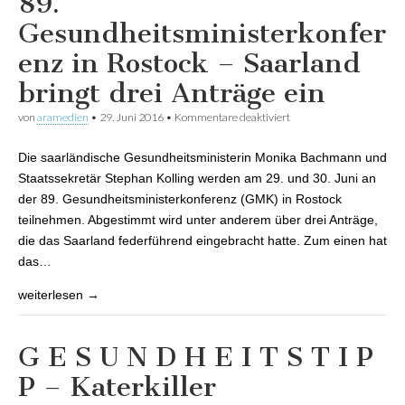
89.
Gesundheitsministerkonfer
enz in Rostock – Saarland
bringt drei Anträge ein
von
aramedien
•
29. Juni 2016
•
Kommentare deaktiviert
für 89.
Gesundheitsministerko
in Rostock – Saarland br
Die saarländische Gesundheitsministerin Monika Bachmann und
drei Anträge ein
Staatssekretär Stephan Kolling werden am 29. und 30. Juni an
der 89. Gesundheitsministerkonferenz (GMK) in Rostock
teilnehmen. Abgestimmt wird unter anderem über drei Anträge,
die das Saarland federführend eingebracht hatte. Zum einen hat
das…
weiterlesen →
G E S U N D H E I T S T I P
P – Katerkiller